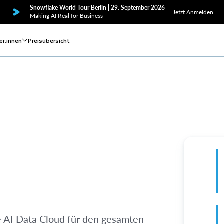
Snowflake World Tour Berlin | 29. September 2026
Jetzt Anmelden
Making AI Real for Business
er:innen
Preisübersicht
 AI Data Cloud für den gesamten