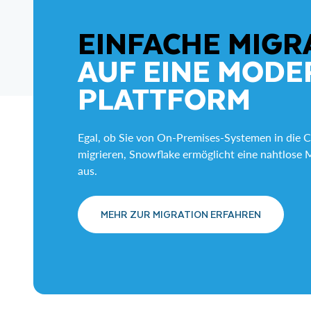
EINFACHE MIGR
AUF EINE MODE
PLATTFORM
Egal, ob Sie von On-Premises-Systemen in die 
migrieren, Snowflake ermöglicht eine nahtlose M
aus.
MEHR ZUR MIGRATION ERFAHREN