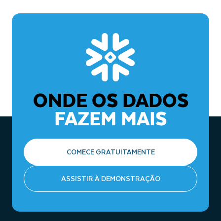
Inscreva-se para obter uma avaliação gratuita
. A
Snowflake oferece uma avaliação gratuita de 30 dias,
com créditos grátis, para que você possa conhecer
melhor os recursos da plataforma.
Acesse os
quickstart guides
. A Snowflake fornece
tutoriais práticos que dão um passo a passo sobre
ONDE OS DADOS
como você pode configurar o seu ambiente, carregar
dados, realizar várias tarefas de análise, desde queries
FAZEM MAIS
básicas até análises de dados mais avançadas.
Participe da comunidade
. Use os fóruns da
comunidade Snowflake para aprender práticas
recomendadas e obter respostas às suas dúvidas.
COMECE GRATUITAMENTE
ASSISTIR À DEMONSTRAÇÃO