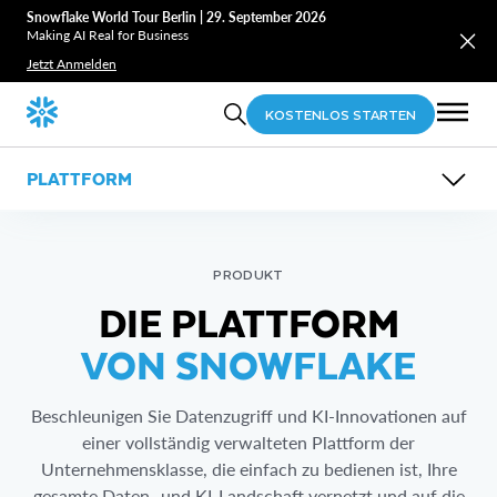
Snowflake World Tour Berlin | 29. September 2026
Making AI Real for Business
Jetzt Anmelden
KOSTENLOS STARTEN
PLATTFORM
ÜBERSICHT
FUNKTIONEN
ANWENDUNGSFÄLLE
RESSOURCEN
PRODUKT
CoCo
Compliance, Sicherheit, Discovery und Governance
DIE PLATTFORM
Cortex AI
FinOps
Marketplace
Observability (EN)
Notebooks
VON SNOWFLAKE
Well-Architected Framework (EN)
Openflow
Horizon Catalog
Horizon Context
Beschleunigen Sie Datenzugriff und KI-Innovationen auf
Snowflake Trail
einer vollständig verwalteten Plattform der
Snowflake Postgres
Adaptive Compute
Unternehmensklasse, die einfach zu bedienen ist, Ihre
gesamte Daten- und KI-Landschaft vernetzt und auf die