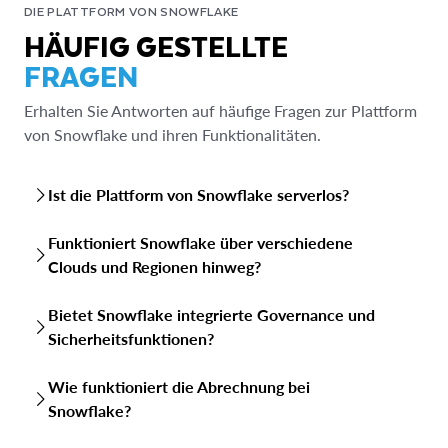
DIE PLATTFORM VON SNOWFLAKE
HÄUFIG GESTELLTE
FRAGEN
Erhalten Sie Antworten auf häufige Fragen zur Plattform
von Snowflake und ihren Funktionalitäten.
Ist die Plattform von Snowflake serverlos?
Ja, die Plattform von Snowflake ist ein vollständig
Funktioniert Snowflake über verschiedene
verwalteter Dienst mit vielen serverlosen Funktionen.
Clouds und Regionen hinweg?
Während Sie virtuelle Warehouses konfigurieren, kümmert
sich Snowflake um die zugrunde liegende Infrastruktur, die
Ja, Snowflake unterstützt Multi-Cloud- und
Skalierung und die Wartung.
Bietet Snowflake integrierte Governance und
regionsübergreifende Operationen. Sie ist in zahlreichen
Sicherheitsfunktionen?
globalen Regionen bei den großen Cloud-Anbietern (AWS,
Azure, GCP) verfügbar. Snowflakes Snowgrid ermöglicht
Ja, Snowflake verfügt über integrierte Sicherheits- und
cloud- und regionsübergreifendes Data Sharing,
Wie funktioniert die Abrechnung bei
Governance-Funktionen. Dazu gehören End-to-End-
Replikation für Geschäftskontinuität und eine einheitliche,
Snowflake?
Verschlüsselung, rollenbasierte Zugriffskontrolle (RBAC),
cloudunabhängige Erfahrung.
Netzwerkrichtlinien, Multi-Faktor-Authentifizierung und
Die beiden wichtigsten Kostenfaktoren sind