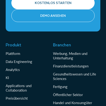
KOSTENLOS STARTEN
KI-Beobachtbarkeit: Beschleunigen Sie die KI-
Entwicklung durch die zuverlässige Bewertung und
Verbesserung von KI-Agenten und -Apps.
DEMO ANSEHEN
Diese Funktionen helfen bei der Überwachung der
Performance, der Fehlerbehebung und dem
Kostenmanagement.
Produkt
Branchen
Plattform
Werbung, Medien und
Unterhaltung
Data Engineering
Finanzdienstleistungen
Analytics
Gesundheitswesen und Life
KI
Sciences
Applications und
Fertigung
Collaboration
Öffentlicher Sektor
Preisübersicht
Handel und Konsumgüter