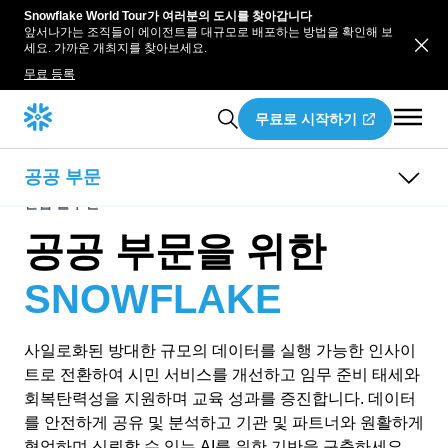
Snowflake World Tour가 여러분의 도시를 찾아갑니다
앞서나가는 조직들이 에이전트를 대규모로 배포하는 방법을 확인해 보
세요. 가까운 개최지를 찾아보세요.
무료 등록
무료로 시작하기
공공 부문
산업 솔루션
개요
공공 부문을 위한
USE CASES
리소스
SNOWFLAKE
Entity 360
결제 무결성
기관 내 및 기관 간 데이터 공유
사일로화된 방대한 규모의 데이터를 실행 가능한 인사이
트로 전환하여 시민 서비스를 개선하고 임무 준비 태세와
회복탄력성을 지원하며 교육 성과를 증진합니다. 데이터
를 안전하게 공유 및 분석하고 기관 및 파트너와 원활하게
협업하며 신뢰할 수 있는 AI를 위한 기반을 구축하세요.