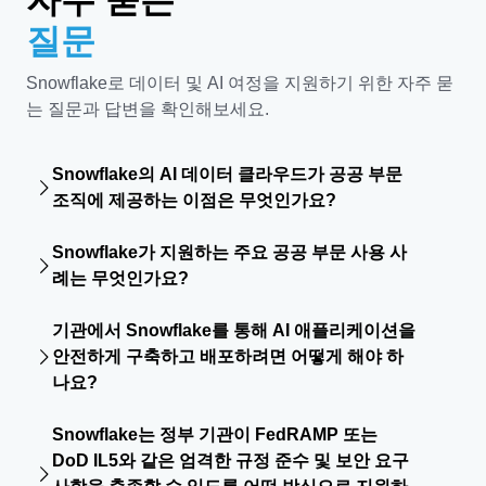
자주 묻는
질문
Snowflake로 데이터 및 AI 여정을 지원하기 위한 자주 묻
는 질문과 답변을 확인해보세요.
Snowflake의 AI 데이터 클라우드가 공공 부문
조직에 제공하는 이점은 무엇인가요?
기관 및 미션 파트너 간의 데이터 사일로를 해소할 수 있고
Snowflake가 지원하는 주요 공공 부문 사용 사
데이터를 복사하거나 이동하지 않아도 안전하게 실시간으
례는 무엇인가요?
로 공유할 수 있으며 데이터와 AI 워크로드를 거버넌스 기
반 단일 플랫폼에서 운영할 수 있습니다. 또한, 레거시 시
Snowflake는 여러 주요 공공 부문의 사용 사례를 지원할
스템을 현대화하여 비용을 절감하고 효율성을 높일 수 있
기관에서 Snowflake를 통해 AI 애플리케이션을
수 있습니다. 대표적인 사용 사례는 다음과 같습니다.
으며 정부 전용 클라우드 리전에서의 배포를 통해 데이터
안전하게 구축하고 배포하려면 어떻게 해야 하
주권을 보장하도록 지원합니다.
나요?
사기, 남용 및 부정 사용 방지
데이터를 통합하여 부적
절한 지출을 신속하게 식별합니다.
Snowflake는
거버넌스가 적용된 데이터에 직접
AI/ML 모
재무 관리:
재무 데이터를 통합하여 지출을 최적화하
Snowflake는 정부 기관이 FedRAMP 또는
델과 애플리케이션을 적용할 수 있도록 간편한 환경을 제
고 재정 책임성을 보장합니다.
DoD IL5와 같은 엄격한 규정 준수 및 보안 요구
공합니다. 서버리스 기반으로 즉시 활용 가능한 AI 기능인
물류 및 공급망 관리:
자산에 대한 준실시간 뷰로 운영