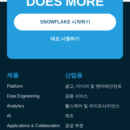
DOES MORE
복 없이 모든 데이터를 통합 뷰 차원에서 확인할 수 있
습니다. Snowflake는 다양한 데이터 유형을 지원하여
정형 및 비정형 데이터를 함께 통합합니다.
안전한 협업:
실시간 거버넌스 데이터의 안전한 공유
SNOWFLAKE 시작하기
를 통해 기관 간, 그리고 신뢰할 수 있는 미션 파트너와
의 사일로를 해소합니다. 이를 통해 현대적이고 효율적
인 정부 운영에 필요한 협업이 가능해집니다.
데모 시청하기
리소스 관리:
Snowflake는 스토리지와 컴퓨팅 리소스
를 분리하고 사용량 기반 가격 모델을 제공합니다. 이
를 통해 필요한 만큼 컴퓨팅 리소스를 확장하고 실제
사용한 만큼만 비용을 지불할 수 있습니다.
리소스 극대화:
관리형 플랫폼으로서 Snowflake는 모
제품
산업용
든 인프라, 유지 관리, 업그레이드 및 튜닝을 처리합니
다. 이를 통해 팀은 미션 수행에 더 많은 역량을 집중할
Platform
광고, 미디어 및 엔터테인먼트
수 있습니다.
Data Engineering
금융 서비스
Analytics
헬스케어 및 라이프사이언스
AI
제조
Applications & Collaboration
공공 부문