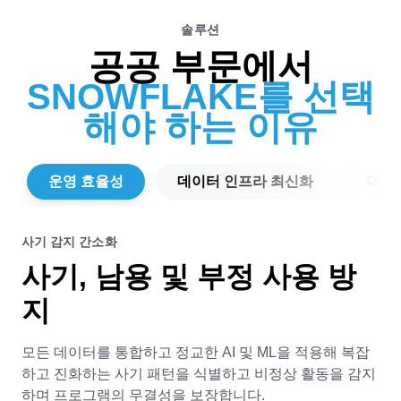
솔루션
공공 부문에서
SNOWFLAKE를 선택
해야 하는 이유
운영 효율성
데이터 인프라 최신화
데이
사기 감지 간소화
운영 민첩성 향상
생태계 통합
포괄적인 뷰를 위한 데이터 통합
사기, 남용 및 부정 사용 방
레거시 시스템 현대화
안전한 데이터 공유 및 협업
개인화된 경험 제공
지
복잡한 레거시 시스템에서 최신 데이터 인프라로 마이그
서로 다른 데이터 세트를 통합하여 개인이나 엔터티에 대
실시간 거버넌스 데이터를
기관 간
, 그리고 신뢰할 수
레이션하여 성능과 운영 민첩성을 개선하고 총소유비용
한 포괄적인 뷰를 만듭니다. 이로써 시민에게는 더욱 신뢰
있는 파트너와 공유하여 사일로를 해소하고 데이터
모든 데이터를 통합하고 정교한 AI 및 ML을 적용해 복잡
(TCO)을 낮춥니다.
도 높은 프로그램과 개인화된 서비스를 제공공하고, 군인
복사나 이동, 비용이 많이 드는 통합 작업 없이 협업
하고 진화하는 사기 패턴을 식별하고 비정상 활동을 감지
에게는 인사, 훈련, 의료 데이터를 통합하여 작전 대비 태
할 수 있습니다.
하며 프로그램의 무결성을 보장합니다.