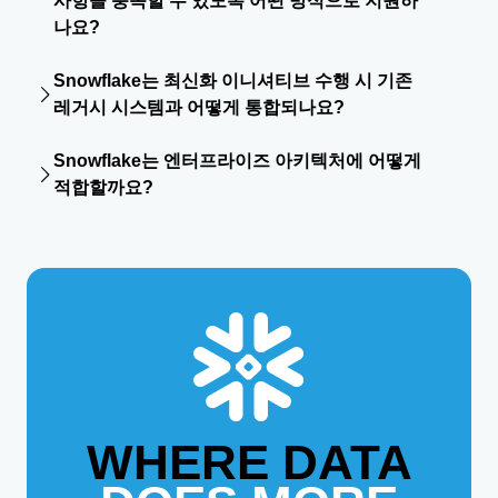
사항을 충족할 수 있도록 어떤 방식으로 지원하
Snowflake Cortex AI
를 사용하거나,
Snowpark Container
을 최적화합니다.
Services
를 활용해 사용자 지정 애플리케이션과 LLM을
나요?
안전한 데이터 협업:
기관 간은 물론 협력 파트너와도
Snowflake 계정 내에서 안전하게 실행할 수 있습니다. 또
거버넌스가 적용된 실시간 데이터를 안전하게 공유합
Snowflake는 AWS GovCloud와 Microsoft Azure
한 데이터를 처리하기 위해 플랫폼 밖으로 이동할 필요가
Snowflake는 최신화 이니셔티브 수행 시 기존
니다.
Government와 같은 정부 전용 클라우드 리전에서 운영되
없으므로 보안과 거버넌스를 유지할 수 있습니다.
레거시 시스템과 어떻게 통합되나요?
데이터 인프라 현대화:
비용이 많이 드는 레거시 시스
는 배포 환경을 제공합니다. 아울러, 특정 배포 환경에서
템에서 확장 가능한 클라우드 플랫폼으로 마이그레이
DoD IL5와
FedRAMP High
등 고급 보안 등급 인증을 획득
Snowflake에서는
SnowConvert
와 같은 자동화 도구를 사
션합니다.
하여 유지하고 있습니다. 또한 엔드투엔드 암호화와 세분
Snowflake는 엔터프라이즈 아키텍처에 어떻게
용하여 레거시 시스템에서 신속하게 마이그레이션할 수 있
Citizen 360:
시민, 군인 또는 학생에 대한 포괄적인 뷰
화된 액세스 제어와 같은 엔터프라이즈급 내장형 보안 기
적합할까요?
습니다. 또한, 공공 부문에 대한 전문 지식이 풍부한 기술
를 생성하여 서비스를 개선합니다.
능을 구성 가능한 형태로 제공하며, 제로 트러스트 아키텍
및 시스템 통합 파트너 생태계를 통해 Snowflake의 가치를
Snowflake는 아키텍처 복잡성을 제거하고 여러 데이터 시
처와 같은 최신 보안 프레임워크도 지원합니다.
극대화할 수 있으며, 다양한 데이터 소스와 기존 도구도 즉
스템을 운영해야 하는 부담을 줄이는 데 도움이 됩니다.
시 연결할 준비가 되어 있습니다. 데이터를 원시 형식 그대
Snowflake AI 데이터 클라우드는 분산된 모든 데이터를 통
로 수집하고 필요에 따라 변환을 적용하여 데이터 파이프
합하고 사일로를 안전하게 해소하며, 신뢰할 수 있는 AI를
라인을 단순화할 수 있습니다.
위한 데이터 파운데이션을 구축하도록 설계된 단일 통합
플랫폼을 제공합니다.
Snowflake의 고유한 아키텍처가 엔터프라이즈 데이터 스
택에 적합한 이유와 이를 개선하는 방법은 다음과 같습니
다.
WHERE DATA
데이터를 위한 단일 환경:
복잡한 통합이나 데이터 중