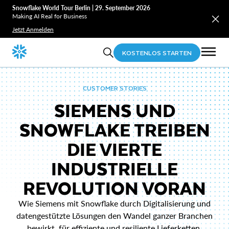
Snowflake World Tour Berlin | 29. September 2026
Making AI Real for Business
Jetzt Anmelden
KOSTENLOS STARTEN
CUSTOMER STORIES
SIEMENS UND
SNOWFLAKE TREIBEN
DIE VIERTE
INDUSTRIELLE
REVOLUTION VORAN
Wie Siemens mit Snowflake durch Digitalisierung und
datengestützte Lösungen den Wandel ganzer Branchen
bewirkt, für effiziente und resiliente Lieferketten.