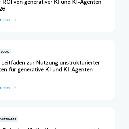
 ROI von generativer KI und KI-Agenten
26
 lesen
-BOOK
 Leitfaden zur Nutzung unstrukturierter
en für generative KI und KI-Agenten
 lesen
HITEPAPER