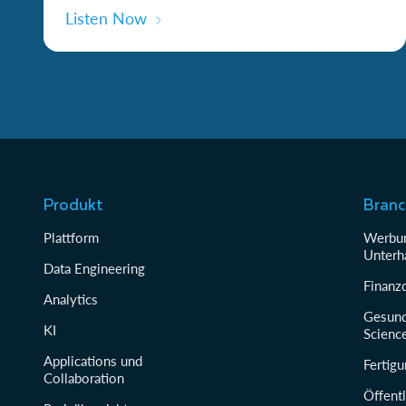
Listen Now
Produkt
Bran
Plattform
Werbun
Unterh
Data Engineering
Finanz
Analytics
Gesund
KI
Scienc
Applications und
Fertig
Collaboration
Öffentl