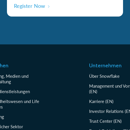
Register Now
chen
Unternehmen
g, Medien und
Über Snowflake
altung
Management und Vor
dienstleistungen
(EN)
heitswesen und Life
Karriere (EN)
es
Investor Relations (E
ung
Trust Center (EN)
icher Sektor