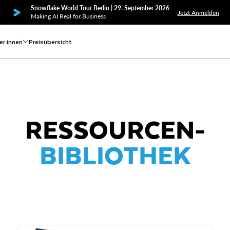
Snowflake World Tour Berlin | 29. September 2026
Jetzt Anmelden
Making AI Real for Business
er:innen
Preisübersicht
RESSOURCEN-
BIBLIOTHEK