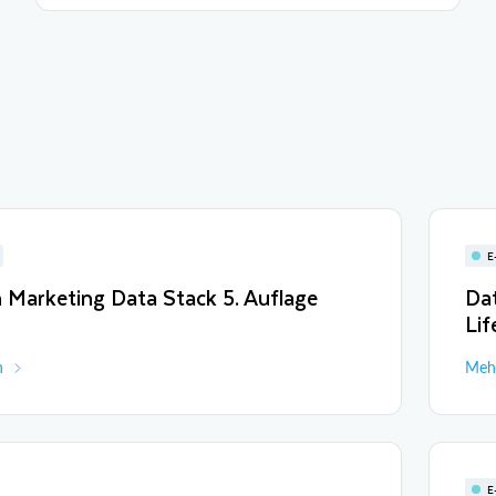
E
Marketing Data Stack 5. Auflage
Da
Lif
n
Mehr
E