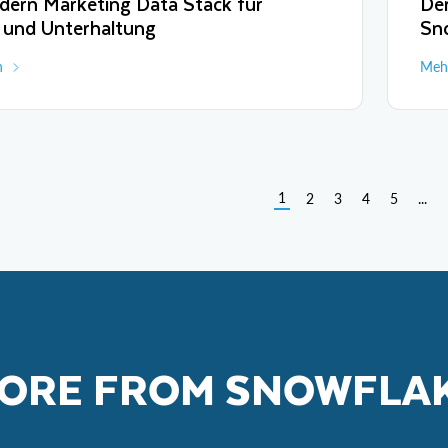
dern Marketing Data Stack für
De
 und Unterhaltung
Sn
n
Mehr
1
2
3
4
5
...
ORE FROM SNOWFLA