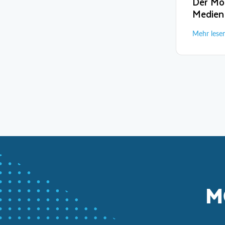
Der Mo
Medien
Mehr lese
M