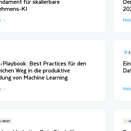
dament für skalierbare
Der
ehmens-KI
20
n
Mehr
E
Playbook: Best Practices für den
Ein
eichen Weg in die produktive
Dat
ung von Machine Learning
n
Mehr
N BRIEF
W