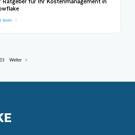
r Ratgeber für Ihr Kostenmanagement in
owflake
 lesen
15
Weiter
KE