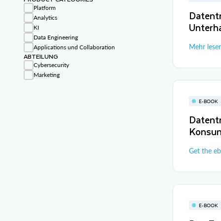
Platform
Datent
Analytics
Unterh
KI
Data Engineering
Mehr lese
Applications und Collaboration
ABTEILUNG
Cybersecurity
Marketing
E-BOOK
Datent
Konsu
Get the e
E-BOOK