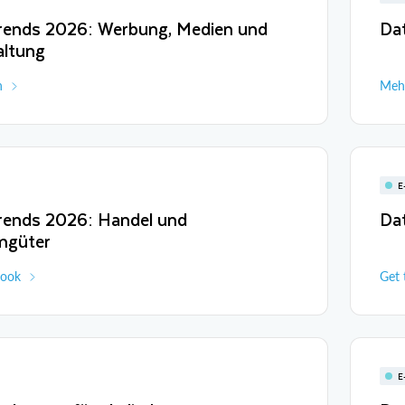
rends 2026: Werbung, Medien und
Da
altung
n
Mehr
E
rends 2026: Handel und
Da
mgüter
book
Get 
E