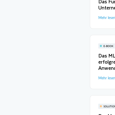
Das Fun
Untern
Mehr lese
E-BOOK
Das ML-
erfolgr
Anwend
Mehr lese
SOLUTIO