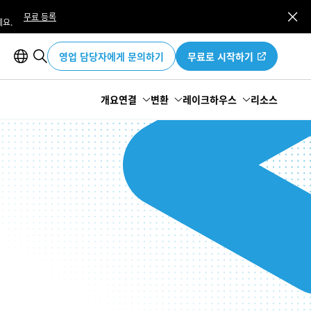
무료 등록
요.
영업 담당자에게 문의하기
무료로 시작하기
개요
연결
변환
레이크하우스
리소스
연결 개요
데이터 파이프라인 개요
레이크하우스 개요
Openflow
Snowpark
레이크하우스 분석
스트리밍 및 배치
Snowpark Connect
Iceberg
제로 카피 통합
동적 테이블
Polaris
dbt 프로젝트
Snowflake Horizon Catalog