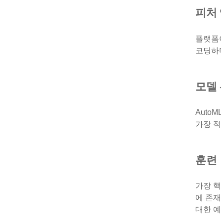
피처
플랫폼
코딩하며
모델
Auto
가장 
훈련
가장 핵
에 존
대한 예