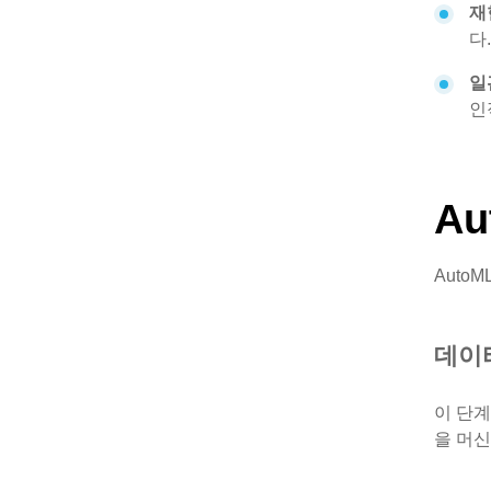
재
다
일
인
A
Auto
데이
이 단계
을 머