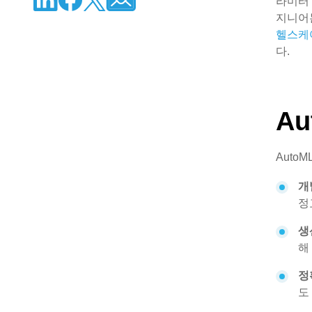
라미터 
지니어는
헬스케
다.
A
Auto
개
정
생
해
정
도