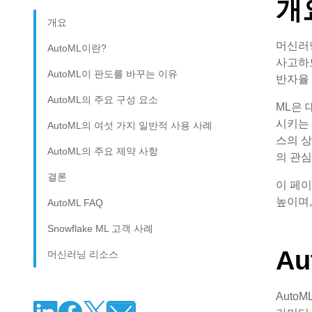
개
개요
머신러닝
AutoML이란?
사고하도
AutoML이 판도를 바꾸는 이유
반자율 
AutoML의 주요 구성 요소
ML은 
시키는 
AutoML의 여섯 가지 일반적 사용 사례
스의 상
AutoML의 주요 제약 사항
의 관
결론
이 페이
높이며,
AutoML FAQ
Snowflake ML 고객 사례
A
머신러닝 리소스
Auto