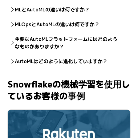
MLとAutoMLの違いは何ですか？
機械学習は、コンピューターに対する教育の広範な分野
MLOpsとAutoMLの違いは何ですか？
であり、データから学習し、予測を行うようにコン
ピューターを教育します。AutoMLは、アルゴリズムの選
MLOps
は、実稼働環境での機械学習モデルの展開、モニ
主要なAutoMLプラットフォームにはどのよう
択やパラメータのチューニングなど、機械学習の複雑で
タリング、メンテナンスという、運用面に重点を置いて
なものがありますか？
時間のかかるタスクを自動化します。端的に言えば、機
います。AutoMLは、このようなモデルの初期段階の開発
械学習は科学であり、AutoMLはそのモデルを科学者では
とトレーニングを自動化します。AutoMLはモデルの迅速
Amazon、Google、Microsoftなどの大手のテクノロジー
ない人々にも利用可能にする自動化されたツールセット
AutoMLはどのように進化していますか？
な構築を支援しますが、MLOpsは実際のアプリケーショ
ベンダーは、AutoMLプラットフォームをクラウドポート
です。
ンで確実に機能し、状況が変化した場合でも優れたパ
フォリオの一部として提供しています。DataRobot、
AutoMLは、基盤モデルや大規模言語モデルに統合される
フォーマンスを継続できるようにします。
H20.ai、IBM Watsonなどの企業も同様のツールを提供し
ように進化しており、ユーザーはモデルをゼロから構築
Snowflakeの機械学習を使用し
ています。また、企業はAuto-sklearnやTPOTなどのオー
する代わりに、事前学習済みのモデルをファインチュー
プンソースのPythonライブラリを活用できます。このよ
ニングすることができます。コンピュータービジョン、
ているお客様の事例
うなライブラリを利用すると、カスタマイズを完全に制
自然言語処理、時系列予測などの専門分野に特化した
御して
scikit-learn
のワークフローを自動化することがで
AutoMLツールが新たに登場しています。さらに、モダン
きます。
AutoMLプラットフォームでは、説明可能性、倫理的なAI
の検討、自動化されたプロセスと人間の専門知識や監視
を組み合わせたハイブリッドアプローチへの注力が進ん
でいます。