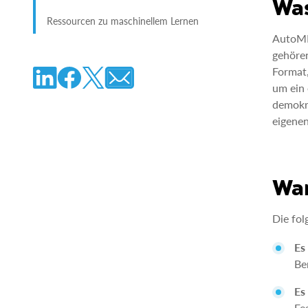
Was
Ressourcen zu maschinellem Lernen
AutoML 
gehöre
Format,
um ein 
demokra
eigenen
War
Die fol
Es
Be
Es
Fe