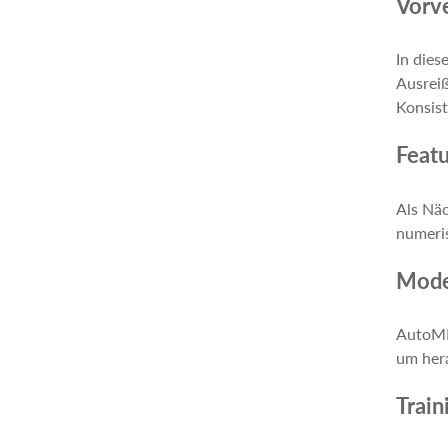
Vorv
In dies
Ausreiß
Konsist
Featu
Als Näc
numeris
Mode
AutoML
um hera
Train