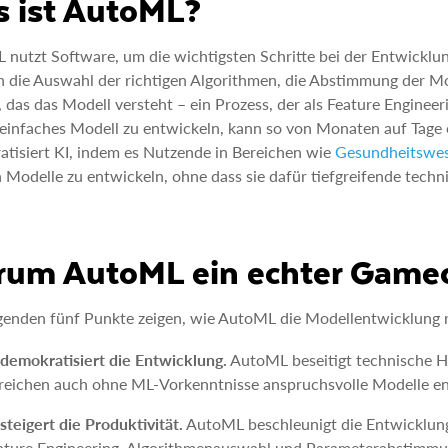
 ist AutoML?
nutzt Software, um die wichtigsten Schritte bei der Entwickl
n die Auswahl der richtigen Algorithmen, die Abstimmung der 
 das das Modell versteht – ein Prozess, der als Feature Engineer
einfaches Modell zu entwickeln, kann so von Monaten auf Tage
tisiert KI, indem es Nutzende in Bereichen wie
Gesundheitswe
 Modelle zu entwickeln, ohne dass sie dafür tiefgreifende techn
um AutoML ein echter Gamec
genden fünf Punkte zeigen, wie AutoML die Modellentwicklung r
 demokratisiert die Entwicklung.
AutoML beseitigt technische H
reichen auch ohne ML-Vorkenntnisse anspruchsvolle Modelle e
 steigert die Produktivität.
AutoML beschleunigt die Entwicklung
ature Engineering, Algorithmenauswahl und Parameterabstimmun