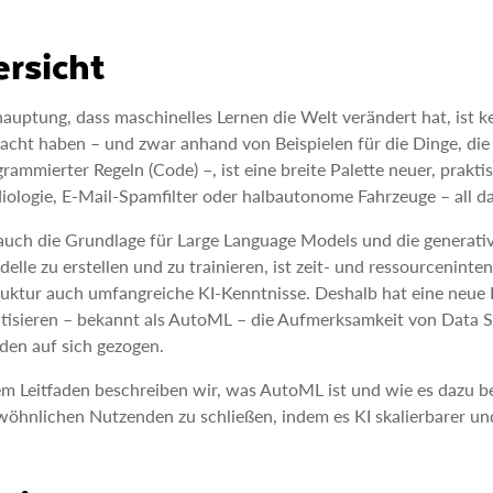
rsicht
auptung, dass maschinelles Lernen die Welt verändert hat, ist
acht haben – und zwar anhand von Beispielen für die Dinge, die 
rammierter Regeln (Code) –, ist eine breite Palette neuer, pr
iologie, E-Mail-Spamfilter oder halbautonome Fahrzeuge – all d
auch die Grundlage für Large Language Models und die generat
lle zu erstellen und zu trainieren, ist zeit- und ressourceninten
ruktur auch umfangreiche KI-Kenntnisse. Deshalb hat eine neue K
isieren – bekannt als AutoML – die Aufmerksamkeit von Data Sci
den auf sich gezogen.
em Leitfaden beschreiben wir, was AutoML ist und wie es dazu 
öhnlichen Nutzenden zu schließen, indem es KI skalierbarer un