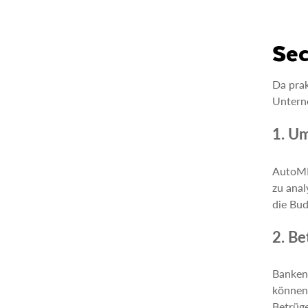
Sec
Da prak
Untern
1. U
AutoML
zu ana
die Bud
2. B
Banken 
können 
Betrüge