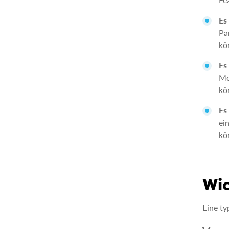
Es
Pa
kö
Es
Mo
kö
Es 
ei
kö
Wi
Eine ty