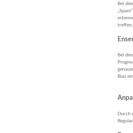
Bei die
„Spam“ 
erkenn
treffen
Ense
Bei die
Prognos
genauer
Bias ei
Anpa
Durch d
Regula