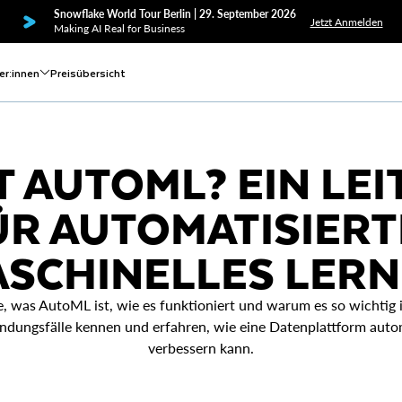
Snowflake World Tour Berlin | 29. September 2026
Jetzt Anmelden
Making AI Real for Business
er:innen
Preisübersicht
T AUTOML? EIN LE
ÜR AUTOMATISIERT
SCHINELLES LER
e, was AutoML ist, wie es funktioniert und warum es so wichtig i
ungsfälle kennen und erfahren, wie eine Datenplattform auto
verbessern kann.