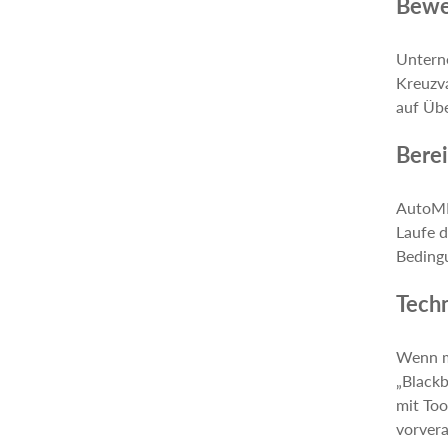
Bewe
Unterne
Kreuzva
auf Übe
Bere
AutoML 
Laufe d
Bedingu
Techn
Wenn m
„Blackb
mit Too
vorver