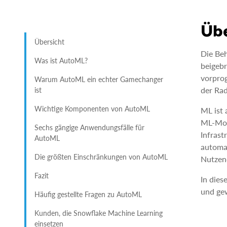
Übe
Übersicht
Die Beh
Was ist AutoML?
beigebr
vorprog
Warum AutoML ein echter Gamechanger
der Rad
ist
Wichtige Komponenten von AutoML
ML ist 
ML-Mode
Sechs gängige Anwendungsfälle für
Infrast
AutoML
automat
Die größten Einschränkungen von AutoML
Nutzen
Fazit
In dies
und gew
Häufig gestellte Fragen zu AutoML
Kunden, die Snowflake Machine Learning
einsetzen