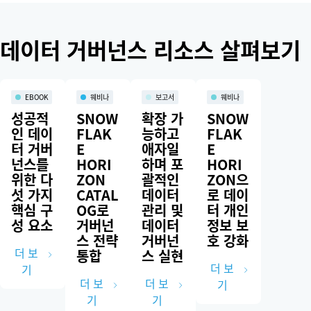
요청(DSAR)에 대응하는 프로세스를 간소화하는 데 도움이 됩니다.
데이터 거버넌스 리소스 살펴보기
EBOOK
웨비나
보고서
웨비나
성공적
SNOW
확장 가
SNOW
인 데이
FLAK
능하고
FLAK
터 거버
E
애자일
E
넌스를
HORI
하며 포
HORI
위한 다
ZON
괄적인
ZON으
섯 가지
CATAL
데이터
로 데이
핵심 구
OG로
관리 및
터 개인
성 요소
거버넌
데이터
정보 보
스 전략
거버넌
호 강화
더 보
통합
스 실현
더 보
기
더 보
더 보
기
기
기