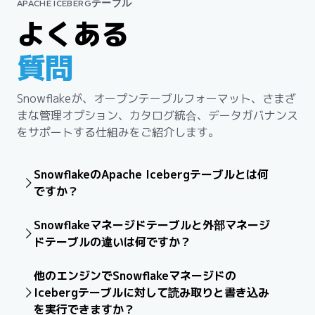
APACHE ICEBERGテーブル
よくある
質問
Snowflakeが、オープンテーブルフォーマット、さまざ
まな管理オプション、カタログ統合、データガバナンス
をサポートする仕組みをご紹介します。
SnowflakeのApache Icebergテーブルとは何
ですか？
Apache Icebergテーブルは、Snowflake内でネイティブ
Snowflakeマネージドテーブルと外部マネージ
に使用できるオープンソースのテーブルフォーマットで
ドテーブルの違いは何ですか？
す。Snowflakeがアクセスと管理を行う間、実際のデー
タファイルはお客様が使用する独自のクラウドストレー
主な違いは、Icebergテーブルのメタデータとトランザ
ジ（Amazon S3、Google Cloud Storage、Azure
他のエンジンでSnowflakeマネージドの
クションがカタログによってどのように管理されている
Storageなど）に保存されるため、柔軟性とオープン性
Icebergテーブルに対して読み取りと書き込み
かです。
が確保されます。
を実行できますか？