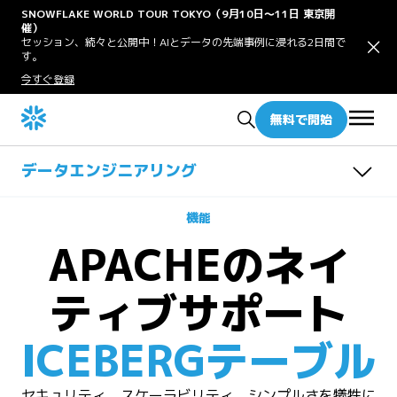
SNOWFLAKE WORLD TOUR TOKYO（9月10日〜11日 東京開
催）
セッション、続々と公開中！AIとデータの先端事例に浸れる2日間で
す。
今すぐ登録
無料で開始
データエンジニアリング
概要
機能
接続性
データ変換
APACHEのネイ
レイクハウス
接続性の概要
関連リソース
Openflow
データパイプラインの概要
ティブサポート
ストリーミングとバッチ
Snowpark
レイクハウスの概要
Snowpipe Streaming
Snowpark Connect
レイクハウスアナリティクス
ゼロコピー統合
ダイナミックテーブル
Polaris
ICEBERGテーブル
Datastream
dbt Projects on Snowflake
Horizonカタログ
Snowflakeストレージ
セキュリティ、スケーラビリティ、シンプルさを犠牲に