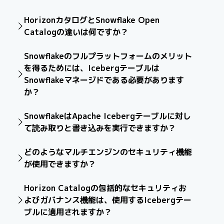
SnowflakeマネージドIcebergテーブル：
通常では、外部エンジンではSnowflakeマネージド
HorizonカタログとSnowflake Open
Snowflake Horizonカタログは、メタデータとトラン
Icebergテーブルから読み取りのみが可能で、お客様が
ザクションを管理します。Snowflakeは、圧縮やス
Catalogの違いは何ですか？
使用する既存のツールにも柔軟に対応できます。マルチ
ナップショット保持などのテーブルメンテナンスも自
エンジンの読み取りと書き込みの高度な相互運用性を最
Snowflake Horizonカタログ：
Snowflakeプラット
動化します。
初から確保するには、Apache Polarisのようなベンダー
Snowflakeのフルプラットフォームのメリット
フォーム内のすべてのデータアセット（Snowflakeで使
外部マネージドIcebergテーブル：
テーブルのメタ
ニュートラルなカタログの使用が推奨されます。
を得るためには、Icebergテーブルは
用するあらゆるタイプのIcebergテーブルを含む）にわ
データとトランザクションは、独立した外部カタログ
Snowflakeは、Apache Polarisのマネージドサービスを
Snowflakeマネージドである必要があります
たって、統合されたガバナンス、セキュリティ、ディス
によって管理されます。Snowflakeはこの外部カタロ
提供しています。
Snowflake Open Catalog
カバリーを実現するSnowflakeの組み込みソリューショ
か？
グと統合し、これらのテーブルに対する読み取りと書
ンです。
き込みを行います。
いいえ、IcebergテーブルがSnowflakeマネージドでなく
SnowflakeはApache Icebergテーブルに対し
ても、プラットフォームの強みを活用できます。
Snowflake Open Catalog：
Apache Polaris™向けの
て読み取りと書き込みを実行できますか？
Snowflakeは、その強力なクエリエンジン、パフォーマ
Snowflakeマネージドサービスです。ベンダーニュート
ンス、AI機能、セキュリティ機能を、Snowflakeマネー
ラルなオープンソースのIcebergカタログです。マルチ
はい、SnowflakeはApache Icebergテーブルとの読み取
ジドまたは外部マネージドのIcebergテーブルに拡張し
どのようなマルチエンジンのセキュリティ機能
エンジンの読み取りと書き込みのセキュアな相互運用性
りと書き込みの両方に対する堅牢なサポートを提供しま
ます。
をIcebergテーブルで実現できるように特別に設計され
が使用できますか？
す。Snowflakeは、SnowflakeマネージドのIcebergテー
ています。また、SnowflakeマネージドテーブルをOpen
ブルでこれらの業務をサポートしてきましたが、近日中
Icebergを使用したマルチエンジンのセットアップで
Catalogに同期することで、他のエンジンによるより広
に外部マネージドのIcebergの書き込み機能のフルサ
Horizon Catalogの包括的なセキュリティお
は、
ロールベースのアクセス制御（RBAC）
が最も一般的
範な読み取り専用アクセスも可能になります。
ポートが一般提供され、柔軟性が向上します。
よびガバナンス機能は、使用するIcebergテー
なセキュリティ機能です。Icebergテーブルのベンダー
ブルに適用されますか？
ニュートラルなオープンソースカタログであるApache
Polarisを使用して、セキュアなマルチエンジンアクセス