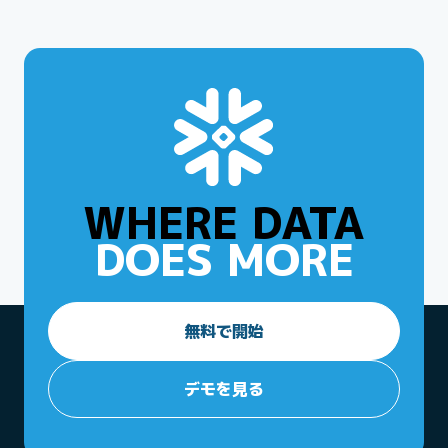
もちろんです。（Snowflakeマネージドまたは外部マ
を管理できます。Snowflakeは、Snowflake Open
ネージドの）IcebergテーブルをSnowflakeで使用する
Catalogによるマネージドサービスを提供し、RBACフ
と、
Snowflake Horizonカタログの
包括的な組み込みの
レームワークを通じてテーブルレベルのアクセス制御を
セキュリティとガバナンスのメリットを得られます。こ
可能にします。多くの場合、さまざまなエンジンからの
れにより、Snowflake内の他のデータとの一貫性を維持
セキュアなアクセスを実現するスコープ認証ベンダー機
した、粒度の高いアクセス制御、リスクモニタリング、
能などによってサポートされています。
脆弱性管理などのエンタープライズグレードの機能で
Icebergデータを保護できます。
WHERE DATA
DOES MORE
無料で開始
デモを見る