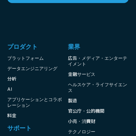
#
Iceberg RESTカタログが必要です。一部の機能は、
SnowflakeマネージドのIcebergテーブルでのみ機能し
ます。
プロダクト
業界
プラットフォーム
広告・メディア・エンターテ
イメント
データエンジニアリング
金融サービス
分析
ヘルスケア・ライフサイエン
AI
ス
アプリケーションとコラボ
製造
レーション
官公庁・公的機関
料金
小売・消費財
サポート
テクノロジー