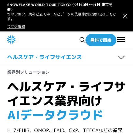
SNOWFLAKE WORLD TOUR TOKYO（9月10日〜11日 東京開
催）
セッション、続々と公開中！AIとデータの先端事例に浸れる2日間で
す。
今すぐ登録
無料で開始
ヘルスケア・ライフサイエンス
概要
業界別ソリューション
ユースケース
ヘルスケア・ライフサ
パートナー
Patient and Member 360
関連リソース
Care Delivery
イエンス業界向け
サプライチェーンのパフォーマンスを改善する
Commercial Effectiveness
AIデータクラウド
HL7/FHIR、OMOP、FAIR、GxP、TEFCAなどの業界