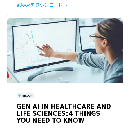
今すぐ視聴する
ウェビナーを視聴する
eBookをダウンロード
ウェビナー
TAPPING THE LIFE SCIENCES
動画
ECOSYSTEM TO ACCELERATE
EBOOK
NHS GMHSCP PROVIDES
BUSINESS-CRITICAL USE
GEN AI IN HEALTHCARE AND
SUPPORT TO 3 MILLION
CASES
LIFE SCIENCES:4 THINGS
PATIENTS WITH SNOWFLAKE
YOU NEED TO KNOW
ライフサイエンス業界のユースケースを加速するた
めの「バイアンドビルド」と呼ばれる戦略の主な考
NHSマンチェスター都市圏地域医療局のビジネスイ