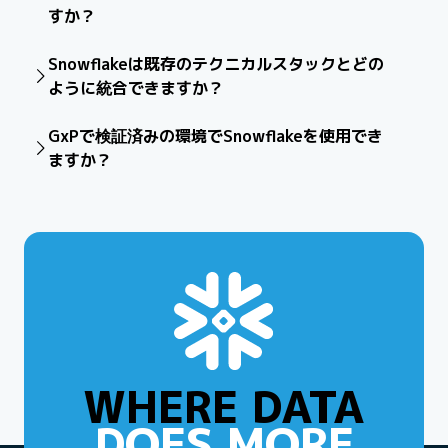
ゼーションの改善、データの収益化の新たな機会の創
すか？
しています。これらの認定資格には、以下が含まれま
す。これにより、レジリエンスが向上し、無駄が削減
出などが可能になります。
す。
され、重要な製品が必要なときに利用できるようにな
事業継続性の確保：
重要なシステムをダウンタイムか
クラウドソリューションは、ヘルスケアプロバイダー、
ります。
Snowflakeは既存のテクニカルスタックとどの
ら保護する優れたディザスタリカバリにより、レジリ
医療保険会社、医療機器や医薬品などのライフサイエン
ケア提供の最適化：
予測モデルを展開することで、患
HIPAA
ように統合できますか？
エンスを支援します。クラウドプラットフォームは、
ス、ヘルスケアテクノロジー、ライフサイエンステクノ
者フローの管理、人員配置の最適化、再入院率の低減
HITRUST認定
HIPAAの厳格なコンプライアンスをサポートしなが
ロジーなど、ヘルスケア・ライフサイエンス業界のさま
Snowflakeは、多くのベストオブブリードのソリュー
など、病院の効率を改善できます。また、AIを使用
FEDRAMP
ら、予測可能な運用モデルに移行することで設備投資
ざまな業種に対応しています。
GxPで検証済みの環境でSnowflakeを使用でき
ションと互換性があり、その多くは
して急性疾患のリスクが高い患者を特定できるため、
Snowflakeマーケッ
SOC2
も削減します。
ますか？
トプレイス
医療従事者は早期に介入して患者アウトカムを改善し
のネイティブアプリやコネクタを介してアク
GDPR
ROIのためのデータとAIの活用：
統合されたデータを
セスできます。
やすくなります。
規制への準拠は全面的にお客様の責任となりますが、
使用して、AIや機械学習のモデルを強化できます。
Snowflakeのセキュリティハブ
の詳細についてご覧くだ
患者と加入者の完全なプロファイルの構築：
臨床デー
Snowflakeは、それらの活動において一部の責任を分担
これにより、予測分析を展開して運用コストを削減
さい。
タ、請求データ、ゲノムデータ、健康の社会的決定要
し、お客様と共有していることを認識しています。
し、サプライチェーンを最適化し、創薬パイプライン
因を統合して、包括的な360度プロファイルを作成で
SnowflakeがGxPワークロードをどのようにサポートし
を加速できます。
きます。この基礎的なビューにより、パーソナライズ
ているかについて詳しくは、
このドキュメント
を参照し
されたケア、より正確なリスク層別化、加入者のエン
てください。
ゲージメントの向上が実現します。
商業的効果の強化：
マーケティングデータと販売デー
タを分析し、医師の処方パターンと患者ニーズをより
深く理解できます。これにより、ライフサイエンス企
WHERE DATA
業はマーケティング費用を最適化し、新製品発売の効
果を高めることができます。
DOES MORE