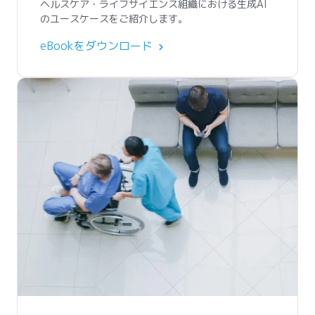
ヘルスケア・ライフサイエンス組織における生成AI
慮事項をご紹介します。
ンテリジェンス担当責任者であるGraham Beales氏
のユースケースをご紹介します。
のインサイトをご覧ください。
ウェビナーを視聴する
eBookをダウンロード
今すぐ視聴する
ウェビナー
HEALTHCARE AND LIFE
SCIENCES AI + DATA
PREDICTIONS 2025