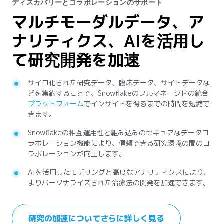
ディスカバリーとコラボレーションのサポート
精度とレジリエンシーの向上
包括的なビュー
患者アウトカムの改善の促進
効率化の推進
マルチモーダルデータ、ア
サプライチェーン全体のレ
患者と加入者の包括的なプ
価値に基づくモダンケアの
データとAI/MLによるプロ
ナリティクス、AIを活用し
ジリエンスと可視性の構築
ロファイルの作成
実現
ダクトのローンチとスケー
て研究開発を加速
リングの効率化
さまざまなデータ入力を集約することで、サプライチェー
ケアチームは、構造化データ、非構造化データ、半構造化
医療従事者は、AIとMLを使用してリスクの高い患者集団
ン全体の縦断的なビューを構築できます。
データを統合して集約することで、患者と加入者の縦断的
を特定し、より予防的な治療を独自のニーズに合わせてカ
サイロ化された研究データ、臨床データ、サイトデータな
リアルワールドデータを収集して、市場における治療薬に
なビューを開発できます。
スタマイズできます。
Snowflakeの
ストリーミングとバッチデータ取り込み
機能
どを集約することで、Snowflakeのフルマネージドの統合
対する実際の反応を測定し、潜在的な患者コホートをより
により、需要と供給の予測を改善し、潜在的な中断に迅速
患者の履歴データとリアルタイムデータの両方にアクセス
疾病の進行を予測してターゲットを絞った介入に役立つ予
プラットフォーム
正確に特定できます。
でインサイトを得るまでの時間を短縮で
に対応できます。
できるため、より情報に基づいた意思決定が可能になりま
測分析を通じて、医療アウトカムを改善します。
きます。
セールスチームとマーケティングチームは、Snowflake
す。
サプライチェーンパートナーとのセキュアなコラボレー
Snowflakeの相互運用性と組み込みのセキュアなデータコ
マーケットプレイスのサードパーティデータ、アプリ、AI
ションを実現し、
予測分析の実行に役立つ組み込みのAI/ML機能を活用し
サードパーティデータプロダクト
を活用
ラボレーション機能により、信頼できる研究環境の間のコ
プロダクトを使用してファーストパーティデータを拡張す
ケア提供のモダナイゼーションについて詳し
できます。
て、よりパーソナライズされたケアプランを提供します。
ラボレーションが向上します。
ることで、より効果的なキャンペーンとより具体的なセグ
く見る
メンテーションを実現できます。
AIを活用したモデリングと高度なアナリティクスにより、
よりパーソナライズされた治療法の開発を加速できます。
より包括的なデータにより、セールスおよびマーケティン
患者と加入者の360度ビューの詳細
サプライチェーンパフォーマンスの改善を開
グのROIと効果の予測を合理化できます。
始
研究の加速についてさらに詳しく見る