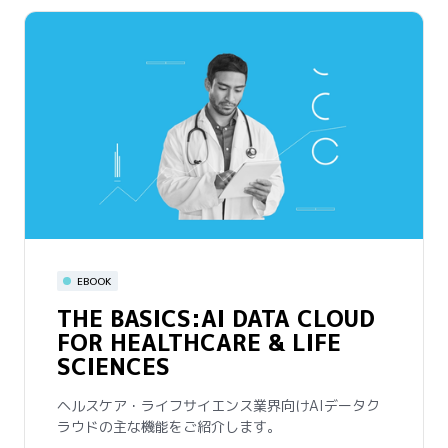
動画
IMPERIAL COLLEGE
HEALTHCARE NHS TRUST
ウェビナー
EBOOK
TRANSFORMS PATIENT CARE
ACCELERATE HEALTHCARE &
THE BASICS:AI DATA CLOUD
LIFE SCIENCES
FOR HEALTHCARE & LIFE
Snowflakeを導入したロンドンのヘルスケアチーム
SCIENCES
は、データ分析を数週間から数日に短縮し、コラボ
ヘルスケア・ライフサイエンス業界のAI/MLの最新
レーションとデータドリブンな患者ケアを強化しま
のユースケースを活用して業務効率を改善し、患者
ヘルスケア・ライフサイエンス業界向けAIデータク
した。
体験を改善します。
ラウドの主な機能をご紹介します。