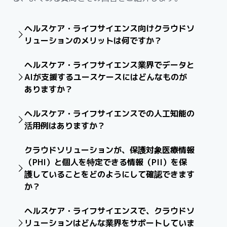
ヘルスケア・ライフサイエンス向けクラウドソ
リューションのメリットは何ですか？
クラウドプラットフォームは、ヘルスケア・ライフサイ
ヘルスケア・ライフサイエンス業界でデータと
エンスの組織がデータの統合、コスト削減、イノベー
AIが支援するユースケースにはどんなものが
ションを加速するためのセキュアでスケーラブルな基盤
ありますか？
を提供します。この業界の組織が活用できる主なメリッ
トとして、次のような例が挙げられます。
データとAIは、創薬から患者ケアまで、ヘルスケア・ラ
ヘルスケア・ライフサイエンスでの人工知能の
イフサイエンスのバリューチェーン全体を変革していま
サイロ化されたデータの集約：
異なるソース（EHR、
活用例はありますか？
す。以下に、注目すべき例をいくつか紹介します。
請求、ゲノミクス）を信頼できる唯一の情報源に統合
上記のユースケースに加え、AIは効率の改善、通常手作
することで、データサイロを解消します。これによ
クラウドソリューションが、保護対象医療情報
研究の加速：
AIを使用して有望な治療標的を特定
業で行うタスクやワークフローの自動化、患者ケアや加
り、ケアの提供や業務効率などの下流のユースケース
（PHI）と個人を特定できる情報（PII）を保
し、臨床試験設計を最適化することで、創薬と開発を
入者の体験に影響を与えるレコメンデーションや提案の
を強化する優れたインサイトを得られます。
加速できます。これにより、市場投入期間が短縮さ
護していることをどのようにして確認できます
提供にも役立ちます。
コネクテッドエコシステムの活用：
コストとリスクが
れ、新しい治療法を患者にもたらす成功率が向上しま
か？
高くなるデータ重複を実施することなく、調査やビジ
す。
ネスパートナーとライブデータをセキュアに共有でき
Snowflakeは、PHIやPIIなど、世界的に認知されている主
サプライチェーンの有効性の向上：
予測分析を使用し
ます。これにより、臨床試験のタイムラインの短縮、
ヘルスケア・ライフサイエンスで、クラウドソ
要な官公庁・公的機関と商用のセキュリティ基準をサ
て、医薬品や医療機器の需要を予測し、リアルタイム
研究コストの削減、マーケティングのパーソナライ
リューションはどんな業界をサポートしていま
ポートしており、コンプライアンスとデータ保護を実現
で出荷を追跡し、コストのかかる品切れを防止できま