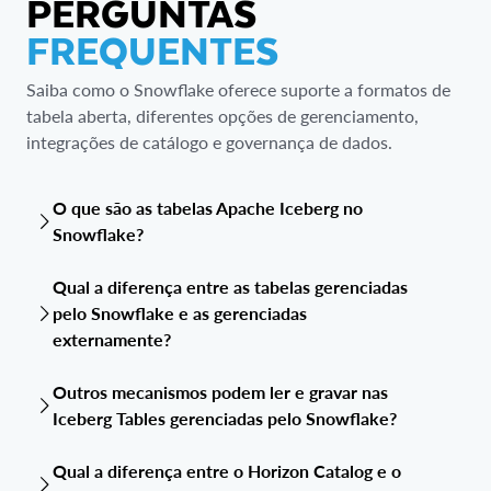
PERGUNTAS
FREQUENTES
Saiba como o Snowflake oferece suporte a formatos de
tabela aberta, diferentes opções de gerenciamento,
integrações de catálogo e governança de dados.
O que são as tabelas Apache Iceberg no
Snowflake?
As tabelas Apache Iceberg são um formato de tabela de
Qual a diferença entre as tabelas gerenciadas
código aberto que pode ser usado de forma nativa dentro
pelo Snowflake e as gerenciadas
do Snowflake. Enquanto o Snowflake acessa e gerencia,
externamente?
os arquivos de dados reais residem em seu próprio
armazenamento na nuvem (como Amazon S3, Google
A principal diferença é o modo como o catálogo gerencia
Cloud Storage ou Azure Storage), proporcionando
Outros mecanismos podem ler e gravar nas
os metadados e as transações da tabela Iceberg.
flexibilidade e abertura.
Iceberg Tables gerenciadas pelo Snowflake?
Tabelas Iceberg gerenciadas pelo Snowflake:
o
Normalmente, os mecanismos externos podem ler apenas
Qual a diferença entre o Horizon Catalog e o
Snowflake Horizon Catalog gerencia os metadados e
Iceberg Tables gerenciadas pelo Snowflake, oferecendo