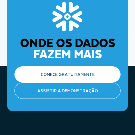
tabela por meio de uma estrutura RBAC, geralmente com
Snowflake Horizon Catalog
. Isso mantém os dados do
suporte para recursos como credenciais com escopo para
Iceberg protegidos com recursos de nível empresarial,
acesso seguro de vários mecanismos.
como controles de acesso refinados, monitoramento de
riscos e gerenciamento de vulnerabilidades, consistentes
com outros dados do Snowflake.
ONDE OS DADOS
FAZEM MAIS
COMECE GRATUITAMENTE
ASSISTIR À DEMONSTRAÇÃO
#
Obrigatório ter catálogo Iceberg REST. Alguns recursos
funcionam apenas com Iceberg Tables gerenciadas pelo
Snowflake.