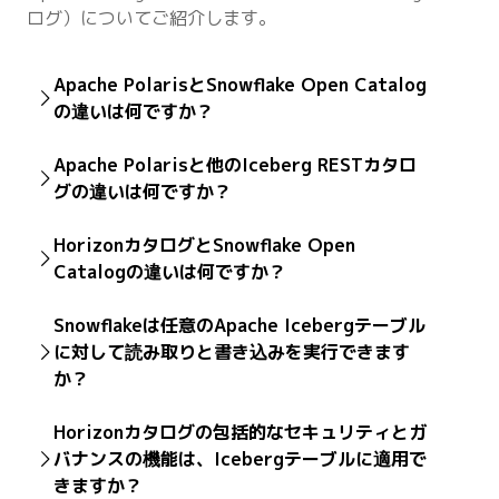
ログ）についてご紹介します。
Apache PolarisとSnowflake Open Catalog
の違いは何ですか？
Apache Polarisは、Apache Iceberg™テーブルフォー
Apache Polarisと他のIceberg RESTカタロ
マットに特化したオープンソースのフル機能カタログで
グの違いは何ですか？
す。
Iceberg RESTカタログは、Apache Iceberg REST
Snowflake Open Catalogは、Apache Polaris向けのマ
HorizonカタログとSnowflake Open
Open API仕様を実装したカタログです。このAPIは、統
ネージドサービスです。また、ユーザー認可フローを管
Catalogの違いは何ですか？
合の柔軟性を実現する標準インターフェイスを提供しま
理し、データ、エンジン、オープンカタログ間のプライ
す。
ベートネットワーク接続を維持するための、エンタープ
Snowflake Horizonカタログは、Snowflakeプラット
Snowflakeは任意のApache Icebergテーブル
ライズグレードのセキュリティ機能も備えています。
フォーム内のすべてのデータアセットにわたって統合さ
Apache Polarisは、ベンダーニュートラルなオープン
に対して読み取りと書き込みを実行できます
れたガバナンス、セキュリティ、ディスカバリー機能を
ソースカタログです。Polarisには、Iceberg REST API
か？
提供します。Snowflake Horizonカタログは、Snowflake
やその他のカタログAPIの実装が含まれています。
マネージドテーブルのカタログでもあります。
Snowflakeは、その強力なクエリおよび処理エンジン、
Horizonカタログの包括的なセキュリティとガ
パフォーマンス、信頼性、AI、セキュリティ機能を、
Snowflake Open Catalogは、ベンダーニュートラルな
バナンスの機能は、Icebergテーブルに適用で
Snowflakeマネージドと外部マネージドのいずれの
オープンソースカタログであるApache Polarisのための
きますか？
Icebergテーブルにも拡張できるように設計されていま
マネージドサービスです。Apache PolarisとSnowflake