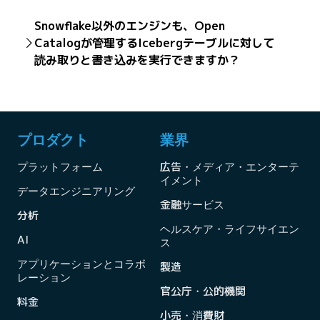
す。外部マネージドテーブルの書き込み機能は近日中に
Open Catalogは、マルチエンジンのセキュアなアクセス
もちろんです。Snowflake内でIcebergテーブルを使用す
一般提供が開始されます。
Snowflake以外のエンジンも、Open
制御と読み取りと書き込みの相互運用性を提供します。
ると、Snowflake Horizonカタログの堅牢な組み込みの
Open Catalogによって管理されるIcebergテーブルは、
Catalogが管理するIcebergテーブルに対して
セキュリティとガバナンスのフレームワークを利用でき
Snowflakeによって外部管理されます。
読み取りと書き込みを実行できますか？
るというメリットを得られます。これには、Fine-
Grained Access Control（FGAC）、リスクモニタリン
はい、もちろんです。Snowflake Open Catalogは、ベ
グ、脆弱性管理などの強力な機能が含まれており、
ンダーニュートラルなApache Polarisのマネージドサー
Snowflakeの他のデータプロダクトと同じエンタープラ
ビスであるため、互換性のある任意のエンジンを使用し
イズグレードのセキュリティでIcebergデータを保護で
て、Icebergテーブルへのシームレスな読み取りと書き
きます。
プロダクト
業界
込みのアクセスが可能になるように設計されています。
これにより、カタログを一元的に管理すると同時に、任
プラットフォーム
広告・メディア・エンターテ
意のツールを使用できる優れた柔軟性を得られます。
イメント
データエンジニアリング
金融サービス
分析
ヘルスケア・ライフサイエン
AI
ス
アプリケーションとコラボ
製造
レーション
官公庁・公的機関
料金
小売・消費財