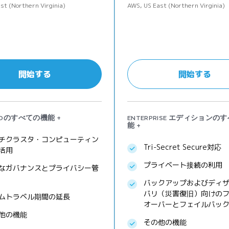
st (Northern Virginia)
AWS, US East (Northern Virginia)
開始する
開始する
ARDのすべての機能 +
ENTERPRISE エディションの
能 +
チクラスタ・コンピューティン
Tri-Secret Secure対応
活用
プライベート接続の利用
なガバナンスとプライバシー管
バックアップおよびディ
バリ（災害復旧）向けの
ムトラベル期間の延長
オーバーとフェイルバッ
他の機能
その他の機能