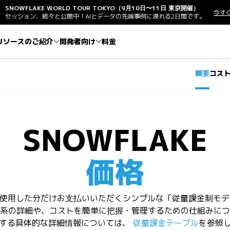
SNOWFLAKE WORLD TOUR TOKYO（9月10日〜11日 東京開催）
今す
セッション、続々と公開中！AIとデータの先端事例に浸れる2日間です。
リソースのご紹介
開発者向け
料金
概要
コス
SNOWFLAKE
価格
keは、使用した分だけお支払いいただくシンプルな「従量課金制モ
系の詳細や、コストを簡単に把握・管理するための仕組みにつ
する具体的な詳細情報については、
従量課金テーブル
を参照