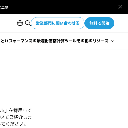
ぐ登録
営業部門に問い合わせる
無料で開始
トとパフォーマンスの最適化
価格計算ツール
その他のリソース
価格計算ツールの概要
価格計算ツールに関するよくあ
る質問
Snowflakeパフォーマンス指標
デル」を採用して
いてご紹介しま
してください。