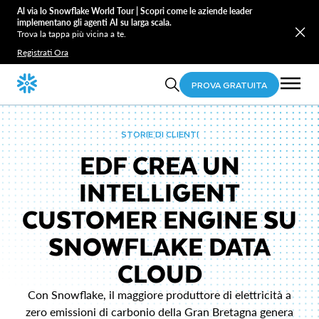
Al via lo Snowflake World Tour | Scopri come le aziende leader
implementano gli agenti AI su larga scala.
Trova la tappa più vicina a te.
Registrati Ora
PROVA GRATUITA
STORIE DI CLIENTI
EDF CREA UN
INTELLIGENT
CUSTOMER ENGINE SU
SNOWFLAKE DATA
CLOUD
Con Snowflake, il maggiore produttore di elettricità a
zero emissioni di carbonio della Gran Bretagna genera