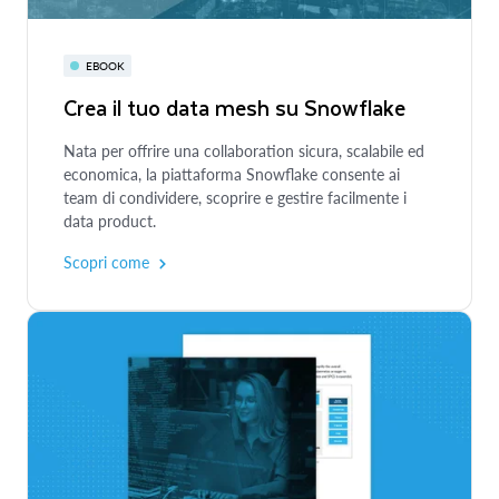
EBOOK
Crea il tuo data mesh su Snowflake
Nata per offrire una collaboration sicura, scalabile ed
economica, la piattaforma Snowflake consente ai
team di condividere, scoprire e gestire facilmente i
data product.
EVENTO VIRTUALE
Scopri come
Servizi finanziari: come sfruttare il
Marketplace Snowflake per
promuovere la crescita
Scopri come le organizzazioni di servizi finanziari
leader utilizzano Snowflake per integrare e
condividere dati di terze parti su più cloud al fine di
WHITE PAPER
ridefinire le strategie per i dati e promuovere
l’innovazione.
Best practice per il data sharing: