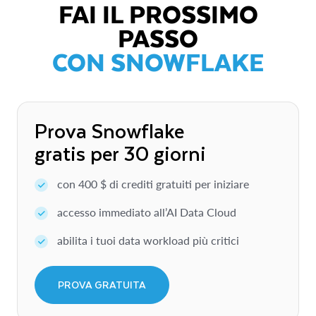
FAI IL PROSSIMO
Guarda ora
EBOOK
PASSO
5 componenti chiave per una data
CON SNOWFLAKE
governance di successo
Scopri perché la data governance moderna deve
evolversi oltre la compliance per supportare una
Prova Snowflake
strategia dati scalabile e sicura, che consenta un data
sharing efficace e potenzi le iniziative AI e le app ad
gratis per 30 giorni
alta intensità di dati.
Scarica l’ebook
con 400 $ di crediti gratuiti per iniziare
accesso immediato all’AI Data Cloud
abilita i tuoi data workload più critici
PROVA GRATUITA