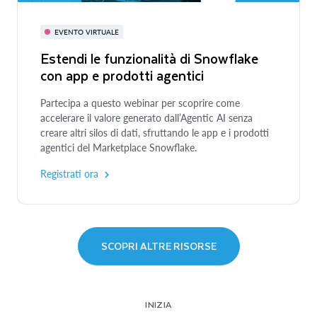
gestione dello schema e delle
Guarda ora
modifiche ai dati condivisi
EVENTO VIRTUALE
Estendi le funzionalità di Snowflake
Esplora i tipi di deriva dello schema che influiscono sui
con app e prodotti agentici
dati condivisi e le best practice per un corretto
funzionamento dei data share live.
Partecipa a questo webinar per scoprire come
Leggi il white paper
accelerare il valore generato dall’Agentic AI senza
creare altri silos di dati, sfruttando le app e i prodotti
agentici del Marketplace Snowflake.
Registrati ora
WEBINAR
Migliorare la data privacy con
Snowflake: cosa fare quando
SCOPRI ALTRE RISORSE
condividere i dati non basta
Scopri le tecnologie che migliorano la privacy e le loro
applicazioni per casi d’uso aziendali reali.
INIZIA