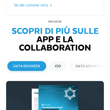
Vai alla customer story
RISORSE
SCOPRI DI PIÙ SULLE
APP E LA
COLLABORATION
DATA ENGINEER
CIO
DATA ARCHITECT