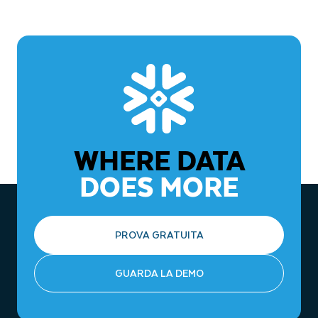
tramite:
Monetizzazione e discovery:
vai sul
Marketplace
Snowflake
per scoprire e monetizzare dati e applicazioni.
secure data sharing
, che elimina la necessità di creare e
mantenere pipeline ETL per condividere i dati, poiché i
Meno complessità:
una piattaforma unificata per dati,
data consumer accedono direttamente ai dati live.
applicazioni e AI semplifica l’architettura.
il
Marketplace Snowflake
, che fornisce accesso diretto
ai dati di terze parti, riducendo le attività di
integrazione.
Zero-Copy Cloning
, che riduce i costi di storage e
WHERE DATA
accelera il provisioning degli ambienti di sviluppo e
test, evitando la duplicazione dei dati.
DOES MORE
connettori e integrazione nativa
, che semplificano la
connessione a varie fonti di dati.
PROVA GRATUITA
GUARDA LA DEMO