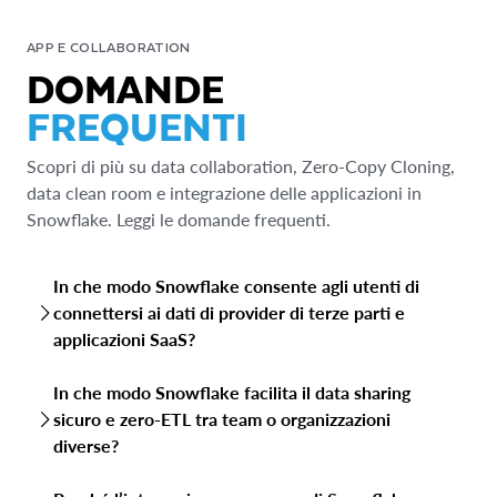
APP E COLLABORATION
DOMANDE
FREQUENTI
Scopri di più su data collaboration, Zero-Copy Cloning,
data clean room e integrazione delle applicazioni in
Snowflake. Leggi le domande frequenti.
In che modo Snowflake consente agli utenti di
connettersi ai dati di provider di terze parti e
applicazioni SaaS?
Snowflake consente agli utenti di connettersi a dati di
In che modo Snowflake facilita il data sharing
terze parti e SaaS tramite il Marketplace Snowflake,
sicuro e zero-ETL tra team o organizzazioni
connettori predefiniti e il supporto di vari strumenti di
diverse?
integrazione dei dati, semplificando l’acquisizione di nuovi
dati e l’arricchimento dei dati esistenti.
Il data sharing di Snowflake ti consente di condividere