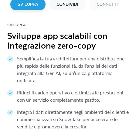
SVILUPPA
CONDIVIDI
CONNETTI
SVILUPPA
CONDIVIDI
CONNETTI
Sviluppa app scalabili con
Condividi i dati tra più cloud
Connetti fonti di dati esterne
integrazione zero-copy
con il data sharing zero-ETL
in pochi minuti
Semplifica la tua architettura per una distribuzione
Scopri e accedi facilmente a diversi data product
Connetti istantaneamente più di 750 fonti di dati e
più rapida delle funzionalità, dall’analisi dei dati
perché i tuoi team possano contare su dati sempre
provider SaaS in pochi minuti.
integrata alla Gen AI, su un’unica piattaforma
affidabili.
Estendi le funzionalità di Snowflake con app
unificata.
Proteggi i tuoi dati con governance integrata,
esterne, dati proprietari e assistenti AI.
Riduci il carico operativo e ottimizza le prestazioni
controllo degli accessi e supporto nativo per la
Ottimizza la tua spesa Snowflake utilizzando il
con un servizio completamente gestito.
condivisione di dati sensibili.
budget approvato per l’acquisto di dati e app di
Integra i dati direttamente negli ambienti dei clienti e
Riduci i costi di condivisione e migliora l’efficienza
terze parti.
commercializzali su Snowflake per accelerare le
delle operazioni.
vendite e promuovere la crescita.