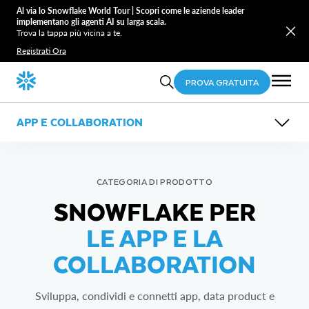
Al via lo Snowflake World Tour | Scopri come le aziende leader
implementano gli agenti AI su larga scala.
Trova la tappa più vicina a te.
Registrati Ora
PROVA GRATUITA
APP E COLLABORATION
PRESENTAZIONE
FUNZIONALITÀ
CASI D’USO
RISORSE
CATEGORIA DI PRODOTTO
Snowflake Horizon
App
SNOWFLAKE PER
Marketplace Snowflake
Data Sharing zero-ETL
Snowflake Trail
LE APP E LA
COLLABORATION
Sviluppa, condividi e connetti app, data product e