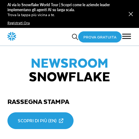
Al via lo Snowflake World Tour | Scopri come le aziende leader
implementano gli agenti AI su larga scala.
Trova la tappa più vicina a te.
Registrati Ora
PROVA GRATUITA
NEWSROOM
SNOWFLAKE
RASSEGNA STAMPA
SCOPRI DI PIÙ (EN)