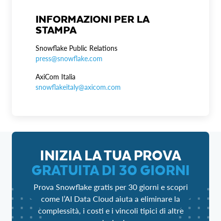
INFORMAZIONI PER LA
STAMPA
Snowflake Public Relations
press@snowflake.com
AxiCom Italia
snowflakeitaly@axicom.com
INIZIA LA TUA PROVA
GRATUITA DI 30 GIORNI
Prova Snowflake gratis per 30 giorni e scopri
come l’AI Data Cloud aiuta a eliminare la
complessità, i costi e i vincoli tipici di altre