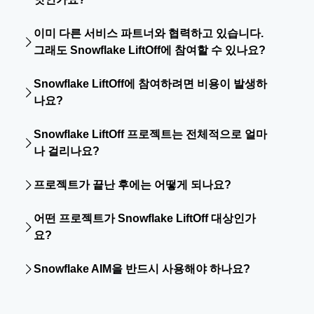
Snowflake
마이그레이션 파트너
는 Snowflake와
이미 다른 서비스 파트너와 협력하고 있습니다.
Snowflake AI 데이터 클라우드로의 복잡한 데이터 웨어하
그래도 Snowflake LiftOff에 참여할 수 있나요?
우스 마이그레이션을 성공적으로 수행한 검증된 전문성을
보유하고 있습니다. Snowflake LiftOff 마이그레이션 프로
네. Microsoft Azure 또는 AWS 지원 대상인 Snowflake 승
그램을 통해 파트너는 Quickstart 템플릿, Snowflake 마이
Snowflake LiftOff에 참여하려면 비용이 발생하
인
마이그레이션 파트너
라면 어떤 파트너와도 함께 참여할
그레이션 모범 사례 및 지속적인 Snowflake 교육과 같은
나요?
수 있으며, 여기에는 Snowflake on Azure 및 Snowflake on
전문 리소스를 활용하여 가치 실현 시간을 단축하고 마이
AWS 배포도 포함됩니다. 선호하는 파트너가 현재 지원 대
Snowflake LiftOff는 Snowflake가 지원하는 마이그레이션
그레이션 위험을 줄일 수 있도록 지원합니다.
상 목록에 없지만 포함되어야 한다고 생각하시면
Snowflake LiftOff 프로젝트는 전체적으로 얼마
프로그램이며, 프로젝트 범위와 작업 유형에 따라 일부 활
Snowflake에 알려주세요.
나 걸리나요?
자격 요건을 충족하는 프로젝트의 경우 Snowflake는 마이
동에 대한 비용을 지원받을 수 있습니다. Snowflake 마이
그레이션 비용의 초기 부담을 줄일 수 있도록 마이그레이
그레이션 비용은 사용 사례에 따라 달라질 수 있으므로 자
일반적인 Snowflake 마이그레이션 워크숍은 요구 사항, 프
션 지원금을 제공할 수 있으며, 이를 통해 엔터프라이즈 데
세한 내용은 Snowflake 담당자와 지정된 파트너에게 문의
프로젝트가 끝난 후에는 어떻게 되나요?
로젝트 범위 및 일정에 따라 2~3주 정도 소요됩니다. 이 기
이터 플랫폼 현대화를 더욱 빠르고 효율적으로 추진할 수
하세요.
간 동안 초기 마이그레이션 준비를 마치고 엔드투엔드 마
LiftOff 프로젝트가 완료되면 Snowflake
랜딩 존
모범 사례
있도록 지원합니다.
어떤 프로젝트가 Snowflake LiftOff 대상인가
이그레이션 계획을 수립해 이후 마이그레이션을 더욱 효율
에 맞춰 구성된 Snowflake 환경을 제공받게 됩니다. 또한
적으로 진행할 수 있습니다.
요?
마이그레이션 프로토타입, 프로덕션 배포 및 장기적인 현
대화를 포함한 Snowflake 마이그레이션 계획의 다음 단계
Snowflake LiftOff는 온프레미스에서 Snowflake로의 마이
에 대한 실행 가능한 권장 사항도 함께 제공합니다.
Snowflake AIM을 반드시 사용해야 하나요?
그레이션과 클라우드 간 마이그레이션을 비롯한 다양한 레
거시 데이터 플랫폼
마이그레이션 시나리오
를 지원합니다.
네. Snowflake LiftOff 워크숍에서는
Snowflake AIM
사용이
특히 엔터프라이즈 현대화의 일환으로 데이터 웨어하우스
필수입니다. Snowflake AIM은 SQL 자동 마이그레이션과