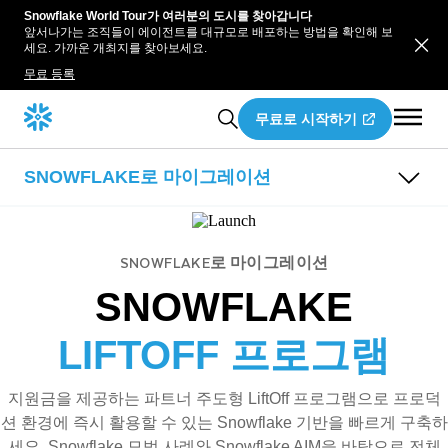
Snowflake World Tour가 여러분의 도시를 찾아갑니다
앞서나가는 조직들이 에이전트를 대규모로 배포하는 방법을 확인해 보
세요. 가까운 개최지를 찾아보세요.
무료 등록
무료로 시작하기
SNOWFLAKE로 마이그레이션
개요
가이드
도구
SNOWFLAKE로 마이그레이션
마이그레이션 파트너
SQL Server에서 Snowflake로의 전환
SNOWFLAKE
Teradata에서 Snowflake로의 전환
Snowconvert AI
Spark에서 Snowpark로의 전환
Snowpark 마이그레이션 가속화 도구
Snowflake로의 데이터 웨어하우스 마이그레이션 프로
LIFTOFF 프로그램
세스
지원금을 제공하는 파트너 주도형 LiftOff 프로그램으로 프로덕
션 환경에 즉시 활용할 수 있는 Snowflake 기반을 빠르게 구축하
세요. Snowflake 모범 사례와 Snowflake AIM을 바탕으로 전체