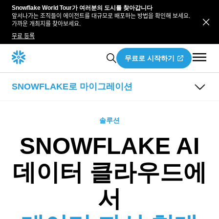
Snowflake World Tour가 여러분의 도시를 찾아갑니다
앞서나가는 조직들이 에이전트를 대규모로 배포하는 방법을 확인해 보세요.
가까운 개최지를 찾아보세요.
무료 등록
무료로 시작하기
SNOWFLAKE로 마이그레이션
개요
가이드
솔루션
도구
SQL Server에서 Snowflake로의 전환
마이그레이션 파트너
SNOWFLAKE AI
Teradata에서 Snowflake로의 전환
Snowconvert AI
Spark에서 Snowpark로의 전환
Snowpark 마이그레이션 가속화 도구
데이터 클라우드에
Snowflake로의 데이터 웨어하우스 마이그레이션 프로세
스
서