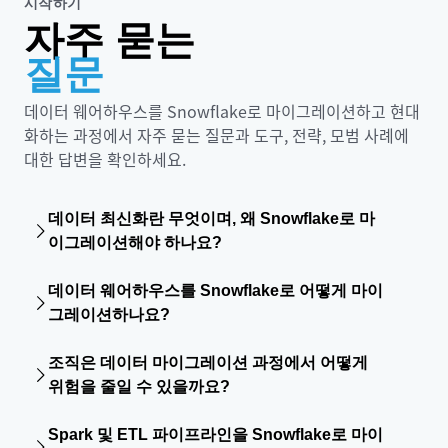
시작하기
자주 묻는
질문
데이터 웨어하우스를 Snowflake로 마이그레이션하고 현대
화하는 과정에서 자주 묻는 질문과 도구, 전략, 모범 사례에
대한 답변을 확인하세요.
데이터 최신화란 무엇이며, 왜 Snowflake로 마
이그레이션해야 하나요?
데이터 최신화는 레거시 플랫폼을 성능과 확장성을 향상하고
데이터 웨어하우스를 Snowflake로 어떻게 마이
Snowflake에서 AI, 분석, 실시간 인사이트를 지원하는 클라
그레이션하나요?
우드 네이티브 기반으로 전환하는 것입니다.
Snowflake로의 마이그레이션은 일반적으로 워크로드 평가,
조직은 데이터 마이그레이션 과정에서 어떻게
코드 및 스키마 변환, 데이터 검증,
Snowflake AIM
을 사용한
위험을 줄일 수 있을까요?
파이프라인과 애플리케이션 이전 과정을 포함합니다.
자동화 도구, 단계적 마이그레이션 접근 방식 및 가상화 전략
Spark 및 ETL 파이프라인을 Snowflake로 마이
을 활용하면 워크로드 변경과 가동 중지 시간을 최소화하면서