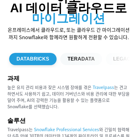
AI 데이터 클라우드로
마이그레이션
온프레미스에서 클라우드로, 또는 클라우드 간 마이그레이션
까지 Snowflake와 함께라면 원활하게 전환할 수 있습니다.
DATABRICKS
TERADATA
LEGACY 
과제
과제
과제
과제
과제
과제
과제
과제
높은 유지 관리 비용과 잦은 시스템 장애를 겪은
미주, 유럽, 아시아 전역에 팀을 보유한 글로벌 기업
Marriott
CTC(Chicago Trading Company)
Snowflake를 도입하기 전 Insider는 BigQuery에서 예측하기 어려
Snowflake를 사용하기 전
PGE(Portland General Electric)
Siemens
는 Netezza 및 Hadoop의 얼리 어답터로서, IBM
는 의사 결정을 지원하고 프로세스를 자동화하여 혁신을 실
WHOOP
는 유지 관리 비용이 많이 들고 성
는 방대한 양의 시장 데이터를 처
의 데이터는 데이터 웨어하우스,
Travelpass
Pfizer
는 모든 사
는 견고
하면서도 사용하기 쉽고, 데이터 거버넌스와 비용 관리에 대한 부담을
업부가 24시간 언제든 데이터를 빠르게 액세스하고 공유할 수 있도록
BigInsights 플랫폼을 사용했습니다. 이러한 기술로 인해 기술 스택
리하는 데 어려움을 겪으면서 비싼 데이터 전송 비용, 빈번하고 예측
운 비용이 발생했고, 솔루션을 확장하는 데 어려움을 겪었습니다.
데이터 레이크, 프로덕션 데이터베이스에 걸쳐 분산되어 있었습니다.
능 문제가 있는 레거시 온프레미스 데이터 웨어하우스를 사용하고 있
현하는 주요 운영 인사이트를 확보하기 위해 수년에 걸쳐 데이터 활용
덜어 주며, AI의 강력한 기능을 활용할 수 있는 플랫폼으로
보장해야 했습니다. Snowflake 도입 전에는 공유를 위해 데이터 사
은 복잡해졌고, 비용이 많이 드는 업그레이드로 운영 비용이 증가했으
불가능한 처리 실패, 제한적인 비용 가시성 등의 문제에 직면했습니
WHOOP의 이전 데이터 웨어하우스인 Amazon Redshift는 소규모
었습니다. 긴밀하게 결합된 시스템 아키텍처는 유연하지 못했고 조직
방법을 재고해 왔습니다.
Snowflake를 선택했습니다.
본, ETL 파이프라인 및 번거롭고 시간이 많이 소요되는 일련의 프로
며, 운영도 어려워졌습니다.
다.
데이터 팀이 유지 관리하고 규모를 조정하기에는 비용과 운영 측면에
전체에서 데이터 사본이 급증하는 원인이 되어 스토리지 비용을 높였
솔루션
세스가 필요했습니다.
서 부담이 컸습니다.
을 뿐만 아니라 신뢰할 수 있는 데이터 출처를 식별하기 어렵게 만들
솔루션
Snowflake로 마이그레이션한 Insider는 이제 컴퓨팅 및 스토리지
었습니다.
솔루션
솔루션
솔루션
비용을 세밀하게 관리할 수 있게 되었으며, 그 결과 월별 비용을 23%
Siemens는 Snowflake를 사용하여 클라우드 변환을 지원하고, 데
솔루션
솔루션
Travelpass는
Marriott
Snowflake로 마이그레이션한 CTC는 데이터 이동 비용을 없애고 비
절감했습니다.
이터를 중앙 집중화하고, 의사 결정을 개선하고, AI 사용 규모를 확장
는 Snowflake를 기반으로 데이터 플랫폼을 간소화한 덕분
Snowflake Professional Services
와 긴밀히 협력해
솔루션
단 6주 만에 30TB의 데이터와 134개의 파이프라인 및 프로세스를 원
Pfizer의 모든 사업부는 이제 Snowflake의 크로스 리전, 크로스 클
에 데이터의 투명성 및 제어력을 확보할 수 있었으며, 시장 출시 속도
용 지출에 대한 가시성을 확보했으며, 그 결과 비용을 54% 절감했습
WHOOP는 Snowflake로 전환한 이후, 모든 부서에서 데이터와 인사
하는 개방형 데이터 메시 플랫폼 생태계인 Siemens Data Cloud를