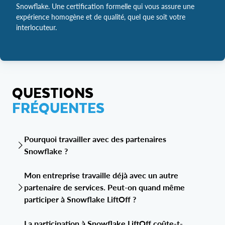
Snowflake. Une certification formelle qui vous assure une
expérience homogène et de qualité, quel que soit votre
interlocuteur.
QUESTIONS
FRÉQUENTES
Pourquoi travailler avec des partenaires
Snowflake ?
Nos partenaires de migration
Snowflake ont fait leurs
Mon entreprise travaille déjà avec un autre
preuves sur des migrations complexes d’entrepôts de
partenaire de services. Peut-on quand même
données vers Snowflake et le Snowflake AI Data Cloud..
participer à Snowflake LiftOff ?
Grâce au programme LiftOff, ils mobilisent des ressources
clés — templates prêts à l’emploi, bonnes pratiques et
Oui. Les clients peuvent travailler avec n’importe quel
formation continues— pour raccourcir les délais et limiter
La participation à Snowflake LiftOff coûte-t-