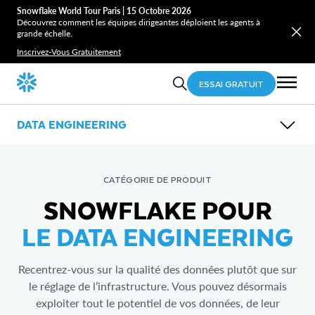
Snowflake World Tour Paris | 15 Octobre 2026
Découvrez comment les équipes dirigeantes déploient les agents à
grande échelle.
Inscrivez-Vous Gratuitement
ESSAI GRATUIT
DATA ENGINEERING
VUE D’ENSEMBLE
CONNECTIVITÉ
TRANSFORMATION
CATÉGORIE DE PRODUIT
LAKEHOUSE
Présentation de la connectivité
MIGRATION (EN)
SNOWFLAKE POUR
Présentation des pipelines de données
Openflow
Présentation de Lakehouse (EN)
Snowpark
Streaming et batch (EN)
LE DATA ENGINEERING
Lakehouse Analytics
Snowpark Connect (EN)
SAP et Snowflake (EN)
Iceberg
Dynamic Tables (EN)
Polaris
dbt Projects (EN)
Horizon Catalog
Recentrez-vous sur la qualité des données plutôt que sur
le réglage de l’infrastructure. Vous pouvez désormais
exploiter tout le potentiel de vos données, de leur