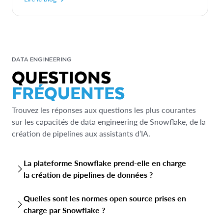
DATA ENGINEERING
QUESTIONS
FRÉQUENTES
Trouvez les réponses aux questions les plus courantes
sur les capacités de data engineering de Snowflake, de la
création de pipelines aux assistants d’IA.
La plateforme Snowflake prend-elle en charge
la création de pipelines de données ?
Oui, Snowflake prend en charge la création de pipelines
Quelles sont les normes open source prises en
de données fiables et évolutifs, notamment l’ingestion
charge par Snowflake ?
efficace des données provenant de diverses sources, les