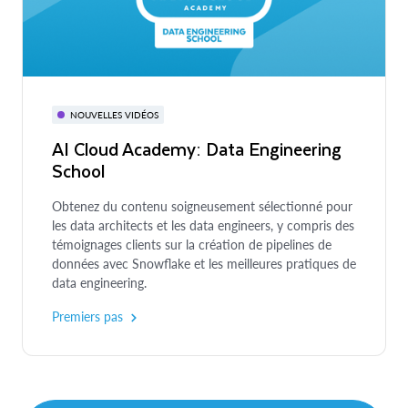
NOUVELLES VIDÉOS
AI Cloud Academy: Data Engineering
School
GUIDE
EBOOK
Guide Python pour Snowflake à
Moderniser son infrastructure avec un
Obtenez du contenu soigneusement sélectionné pour
destination des data engineers
data lakehouse sur Snowflake
les data architects et les data engineers, y compris des
témoignages clients sur la création de pipelines de
Découvrez Snowpark et les meilleures pratiques
Comment les data architects et les data engineers
données avec Snowflake et les meilleures pratiques de
d’utilisation de Python dans l’AI Data Cloud
peuvent améliorer leur gestion des data lakes.
data engineering.
Snowflake.
Premiers pas
Premiers pas
Lire