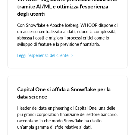
tramite AI/ML e ottimizza l’esperienza
5.
Machine learning e AI:
Grazie alla potenza di calcolo
degli utenti
avanzata, questi tipi di software basati su algoritmi
trovano schemi e insight nei big data.
Con Snowflake e Apache Iceberg, WHOOP dispone di
un accesso centralizzato ai dati, riduce la complessità,
6.
Orchestrazione e gestione:
Creare, pianificare e
abbassa i costi e migliora i processi critici come lo
monitorare i flussi di lavoro in modo programmatico
sviluppo di feature e la previsione finanziaria.
tramite sistemi open source per automatizzare la
distribuzione, la scalabilità e la gestione delle applicazioni.
Leggi l’esperienza del cliente
Capital One si affida a Snowflake per la
data science
I leader del data engineering di Capital One, una delle
più grandi corporation finanziarie del settore bancario,
raccontano in che modo Snowflake ha risolto
un’ampia gamma di sfide relative ai dati.