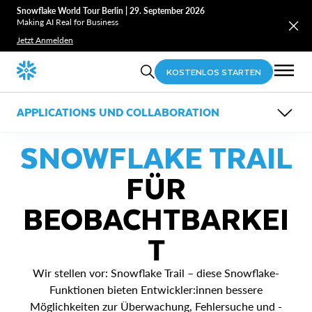
Snowflake World Tour Berlin | 29. September 2026
Making AI Real for Business
Jetzt Anmelden
KOSTENLOS STARTEN
APPLICATIONS UND COLLABORATION
ÜBERSICHT
SNOWFLAKE TRAIL
FUNKTIONEN
ANWENDUNGSFÄLLE
RESSOURCEN
FÜR
Horizon Catalog
Applikationen
Snowflake Marketplace
BEOBACHTBARKEI
Data Sharing ohne ETL
Snowflake Trail
T
Wir stellen vor: Snowflake Trail – diese Snowflake-
Funktionen bieten Entwickler:innen bessere
Möglichkeiten zur Überwachung, Fehlersuche und -