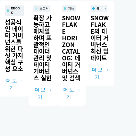
EBOO
보고서
기능
웨비나
K
확장 가
SNOW
SNOW
성공적
능하고
FLAK
FLAK
인 데이
애자일
E
E의 데
터 거버
하며 포
HORI
이터 거
넌스를
괄적인
ZON
버넌스
위한 다
데이터
CATAL
최신 업
섯 가지
관리 및
OG: 데
데이트
핵심 구
데이터
이터 거
성 요소
거버넌
버넌스
더 보
스 실현
및 검색
기
더 보
기
더 보
더 보
기
기