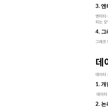
3. 
엔터티-
되는 모
4. 
그래프 
데
데이터 
1. 
데이터 
2. 