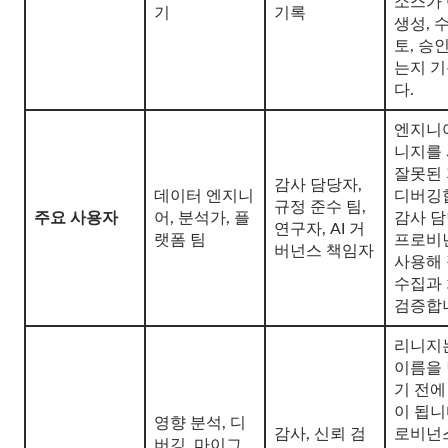
소스가
기
기록
생성, 수
토, 승
는지 
다.
엔지니
니지를
잘못된
감사 담당자,
데이터 엔지니
디버깅
규정 준수 팀,
주요 사용자
어, 분석가, 플
감사 
연구자, AI 거
랫폼 팀
프로비
버넌스 책임자
사용해
수집과
검증합
리니지
이름을
기 전에
이 됩니
영향 분석, 디
감사, 신뢰 검
로비넌
버깅, 마이그