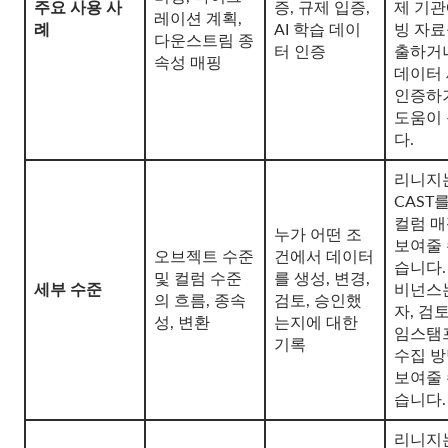
주요 사용 사
증, 규제 입증,
제 기관
레이션 계획,
례
AI 학습 데이
빙 자료
다운스트림 종
터 인증
출하거
속성 매핑
데이터
인증하
도움이
다.
리니지
CAST
컬럼 
누가 어떤 조
보여줄 
오브젝트 수준
건에서 데이터
습니다.
및 컬럼 수준
를 생성, 변경,
세부 수준
비넌스
의 흐름, 종속
검토, 승인했
자, 검토
성, 변환
는지에 대한
임스탬
기록
수집 
보여줄 
습니다.
리니지