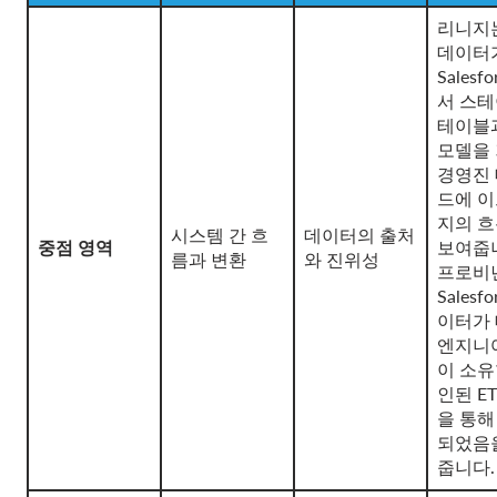
리니지
데이터
Salesf
서 스
테이블과
모델을
경영진
드에 
지의 
시스템 간 흐
데이터의 출처
중점 영역
보여줍
름과 변환
와 진위성
프로비
Salesf
이터가
엔지니
이 소유
인된 E
을 통해
되었음
줍니다.