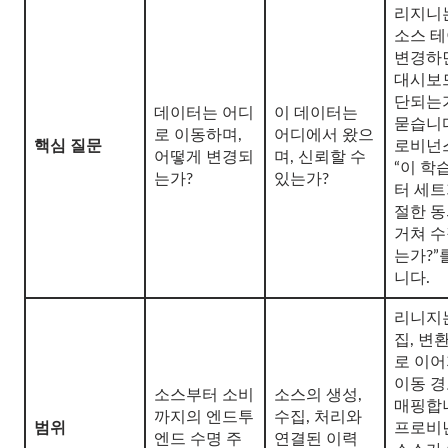
리지니는
소스 
변경하
대시보
단되는가
데이터는 어디
이 데이터는
묻습니다
로 이동하며,
어디에서 왔으
핵심 질문
로비넌
어떻게 변경되
며, 신뢰할 수
“이 학
는가?
있는가?
터 세트
절한 
거쳐 
는가?”
니다.
리니지
집, 변환
로 이
이동 
소스부터 소비
소스의 생성,
매핑합
까지의 엔드투
수집, 처리와
범위
프로비
엔드 수명 주
연결된 이력