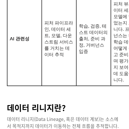
피처 뷰
이터 
모델에
피처 파이프라
었는지
학습, 검증, 테
인, 데이터 세
니다. 
스트 데이터의
트, 모델, 다운
넌스는
AI 관련성
출처, 준비 과
스트림 서비스
학습 
정, 거버넌스
를 거치는 데
어떻게
입증
이터 추적
고 준
며 평
지 보
데 도움
니다.
데이터 리니지란?
데이터 리니지(Data Lineage, 혹은 데이터 계보)는 소스에
서 목적지까지 데이터가 이동하는 전체 흐름을 추적합니다.