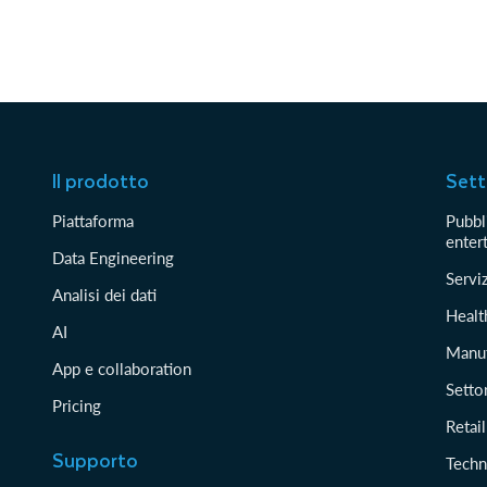
Il prodotto
Sett
Piattaforma
Pubbli
enter
Data Engineering
Serviz
Analisi dei dati
Healt
AI
Manuf
App e collaboration
Setto
Pricing
Retai
Supporto
Techn