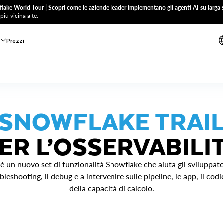
flake World Tour | Scopri come le aziende leader implementano gli agenti AI su larga s
più vicina a te.
r
Prezzi
SNOWFLAKE TRAI
ER L’OSSERVABILI
è un nuovo set di funzionalità Snowflake che aiuta gli sviluppator
leshooting, il debug e a intervenire sulle pipeline, le app, il codic
della capacità di calcolo.