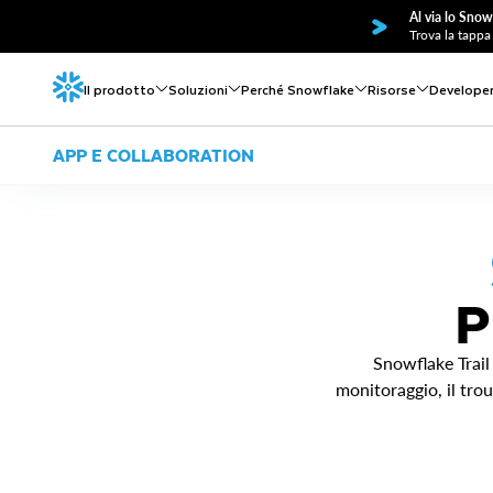
Al via lo Snow
Trova la tappa 
Il prodotto
Soluzioni
Perché Snowflake
Risorse
Develope
APP E COLLABORATION
P
Snowflake Trail 
monitoraggio, il troub