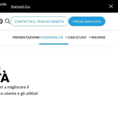
cala.
Registrati Ora
CONTATTA IL TEAM DI VENDITA
PROVA GRATUITA
PRESENTAZIONE
FUNZIONALITÀ
CASI D’USO
RISORSE
Snowflake Horizon
App
L
Marketplace Snowflake
Data Sharing zero-ETL
Snowflake Trail
TÀ
i a migliorare il
e utente e gli utilizzi