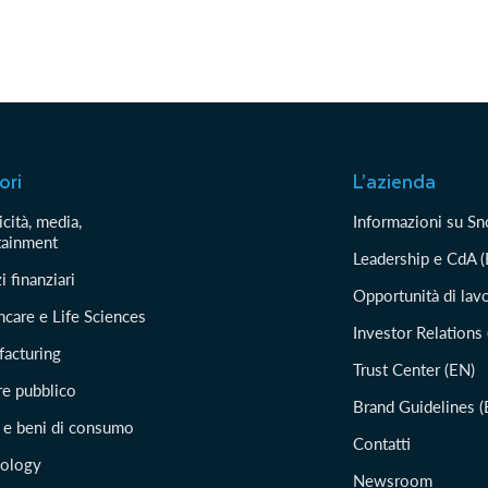
ori
L’azienda
cità, media,
Informazioni su S
tainment
Leadership e CdA 
i finanziari
Opportunità di lav
hcare e Life Sciences
Investor Relations
acturing
Trust Center (EN)
re pubblico
Brand Guidelines (
l e beni di consumo
Contatti
ology
Newsroom