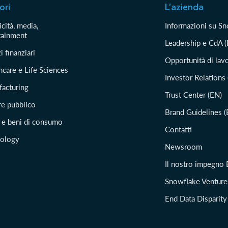
ori
L’azienda
cità, media,
Informazioni su S
tainment
Leadership e CdA 
i finanziari
Opportunità di lav
hcare e Life Sciences
Investor Relations
acturing
Trust Center (EN)
re pubblico
Brand Guidelines (
l e beni di consumo
Contatti
ology
Newsroom
Il nostro impegno
Snowflake Venture
End Data Disparity