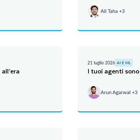
Ali Taha +3
21 luglio 2026
AI E ML
all’era
I tuoi agenti son
Arun Agarwal +3