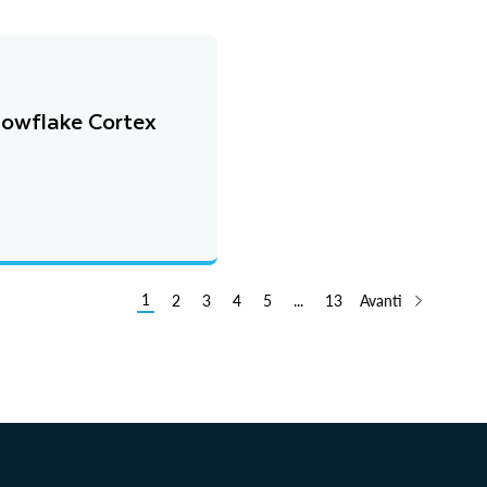
nowflake Cortex
1
2
3
4
5
...
13
Avanti