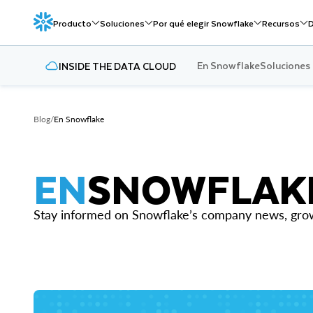
Producto
Soluciones
Por qué elegir Snowflake
Recursos
D
En Snowflake
Soluciones
INSIDE THE DATA CLOUD
Blog
/
En Snowflake
EN
SNOWFLAK
Stay informed on Snowflake’s company news, growt