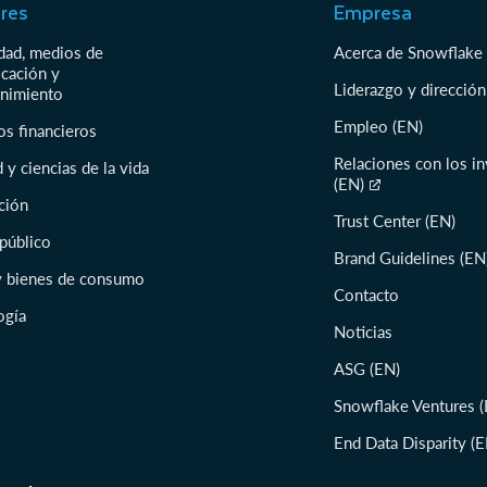
res
Empresa
idad, medios de
Acerca de Snowflake
cación y
Liderazgo y dirección
enimiento
Empleo (EN)
os financieros
Relaciones con los i
 y ciencias de la vida
(EN)
ción
Trust Center (EN)
 público
Brand Guidelines (EN
 y bienes de consumo
Contacto
ogía
Noticias
ASG (EN)
Snowflake Ventures (
End Data Disparity (E