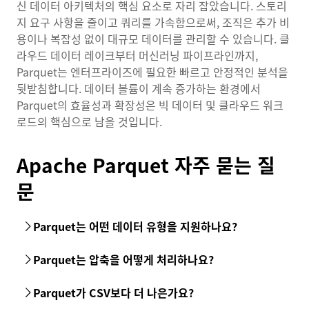
신 데이터 아키텍처의 핵심 요소로 자리 잡았습니다. 스토리
지 요구 사항을 줄이고 쿼리를 가속함으로써, 조직은 추가 비
용이나 복잡성 없이 대규모 데이터를 관리할 수 있습니다. 클
라우드 데이터 레이크부터 머신러닝 파이프라인까지,
Parquet는 엔터프라이즈에 필요한 빠르고 안정적인 분석을
뒷받침합니다. 데이터 볼륨이 계속 증가하는 환경에서
Parquet의 효율성과 확장성은 빅 데이터 및 클라우드 워크
로드의 핵심으로 남을 것입니다.
Apache Parquet 자주 묻는 질
문
Parquet는 어떤 데이터 유형을 지원하나요?
Parquet은 단순한 정수와 문자열부터 배열, 맵, 중첩 구조와
Parquet는 압축을 어떻게 처리하나요?
같은 보다 복잡한 데이터 유형까지 폭넓게 지원합니다. 이러한
유연성 덕분에 플랫 테이블은 물론 JSON이나
Avro
에서 흔히
Parquet은 컬럼 수준에서 압축을 적용해 유사한 값을 함께 묶
Parquet가 CSV보다 더 나은가요?
볼 수 있는 계층적 데이터도 처리할 수 있습니다.
음으로써 효율성을 높입니다. 런 렝스 인코딩, 딕셔너리 인코