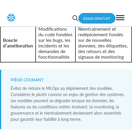
Risque en
dégradation du modèle,
service, latence
production
biais, latence, coût et
et problèmes de
défaillances
sécurité
opérationnelles
Modifications
Réentraînement et
du code fondées
redéploiement fondés
Boucle
sur les bugs, les
sur de nouvelles
d’amélioration
incidents et les
données, des étiquettes,
demandes de
des retours et des
fonctionnalités
signaux de monitoring
PIÈGE COURANT
Évitez de réduire le MLOps au déploiement des modèles.
Considérez-le plutôt comme un enjeu de gestion des systèmes.
Les modèles peuvent se dégrader lorsque les données, les
features ou les conditions métier évoluent. Le monitoring, la
gouvernance et le réentraînement deviennent alors essentiels
pour garantir leur fiabilité à long terme.