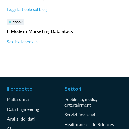
Leggi l’articolo sul blog
EBOOK
Il Modern Marketing Data Stack
Scarica l’ebook
Il prodotto
Settori
Piattaforma
Pubblicità, media,
entertainment
Data Engineering
Servizi finanziari
Analisi dei dati
Healthcare e Life Sciences
AI