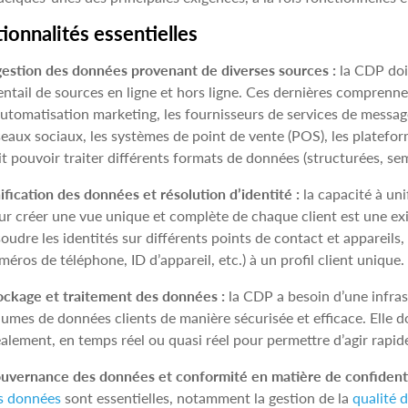
ionnalités essentielles
gestion des données provenant de diverses sources :
la CDP doit
entail de sources en ligne et hors ligne. Ces dernières comprenn
automatisation marketing, les fournisseurs de services de messager
seaux sociaux, les systèmes de point de vente (POS), les platefor
it pouvoir traiter différents formats de données (structurées, se
ification des données et résolution d’identité :
la capacité à uni
ur créer une vue unique et complète de chaque client est une e
oudre les identités sur différents points de contact et appareils, 
méros de téléphone, ID d’appareil, etc.) à un profil client unique.
ockage et traitement des données :
la CDP a besoin d’une infras
lumes de données clients de manière sécurisée et efficace. Elle do
éalement, en temps réel ou quasi réel pour permettre d’agir rapi
uvernance des données et conformité en matière de confidentia
s données
sont essentielles, notamment la gestion de la
qualité 