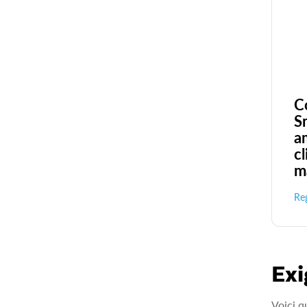
C
S
a
cl
m
Reg
Exi
Voici q