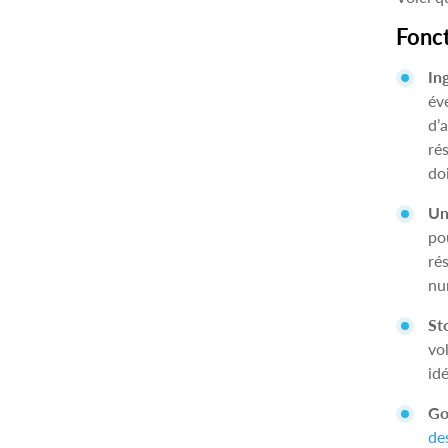
Fonct
In
év
d’
ré
do
Un
po
rés
nu
St
vo
id
Go
de