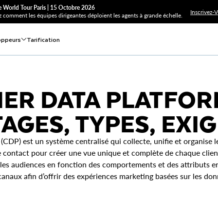
 World Tour Paris | 15 Octobre 2026
Inscrivez-
 comment les équipes dirigeantes déploient les agents à grande échelle.
oppeurs
Tarification
R DATA PLATFORM
AGES, TYPES, EXI
DP) est un système centralisé qui collecte, unifie et organise l
e contact pour créer une vue unique et complète de chaque client
es audiences en fonction des comportements et des attributs en 
canaux afin d’offrir des expériences marketing basées sur les don