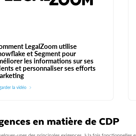
omment LegalZoom utilise
nowflake et Segment pour
méliorer les informations sur ses
ients et personnaliser ses efforts
arketing
arder la vidéo
gences en matière de CDP
uelques‑unes des principales exigences, à la fois fonctionnelles