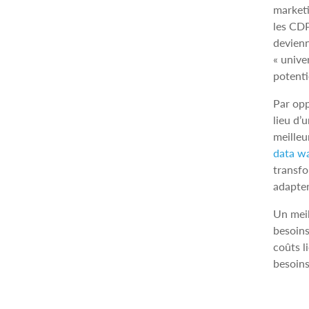
marketi
les CDP
devienn
« unive
potenti
Par opp
lieu d’
meilleu
data w
transfo
adapter
Un meil
besoins
coûts l
besoins