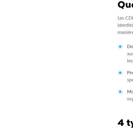
Que
Les CDP
identit
manière
Do
au
le
Pro
sp
Ma
or
4 t