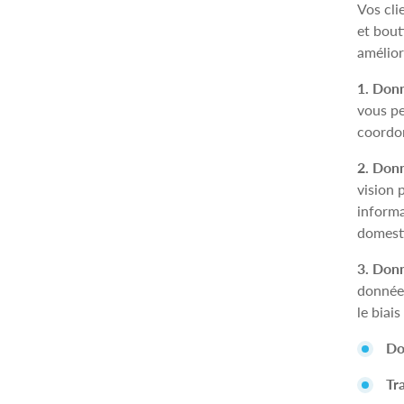
Vos cli
et bout
amélior
1. Donn
vous pe
coordon
2. Donn
vision 
informa
domestiq
3. Donn
données
le biai
Do
Tra