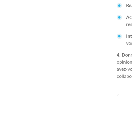
Ré
Ac
ré
In
vo
4. Donn
opinion
avez‑vo
collabo