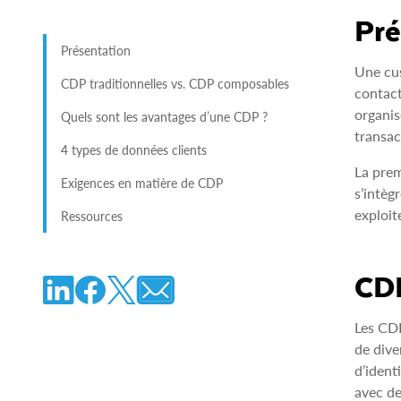
Pré
Présentation
Une cus
CDP traditionnelles vs. CDP composables
contact
organi
Quels sont les avantages d’une CDP ?
transac
4 types de données clients
La prem
Exigences en matière de CDP
s’intèg
exploit
Ressources
CDP
Les CDP
de dive
d’ident
avec de