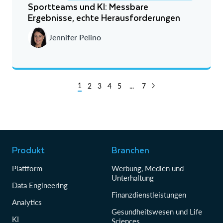
Sportteams und KI: Messbare
Ergebnisse, echte Herausforderungen
Jennifer Pelino
1
2
3
4
5
...
7
Produkt
Branchen
Plattform
Werbung, Medien und
Unterhaltung
Data Engineering
Finanzdienstleistungen
Analytics
Gesundheitswesen und Life
KI
Sciences