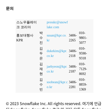
문의
스노우플레이
presskr@snowf
크 코리아
lake.com
박
010-
홍보대행사
susan@kpr.co.
3406-
수
9801-
KPR
kr
2265
진
5077
김
010-
dukekim@kpr.
3406-
두
9590-
co.kr
2118
은
9318
김
010-
jaehyeon@kpr.
3406-
재
7129-
co.kr
2187
현
8692
김
010-
soobean@kpr.c
3406-
수
8859-
o.kr
2281
빈
1369
© 2023 Snowflake Inc. All rights reserved. 여기에 언급