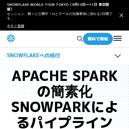
SNOWFLAKE WORLD TOUR TOKYO（9月10日〜11日 東京開
催）
セッション、続々と公開中！AIとデータの先端事例に浸れる2日間で
す。
今すぐ登録
無料で開始
SNOWFLAKEへの移行
概要
APACHE SPARK
ガイド
ツール
の簡素化
移行パートナー
SQL ServerからSnowflakeへの移行
TeradataからSnowflakeへの移行
モダナイゼーション
SparkからSnowparkへの移行
仮想化
SNOWPARKによ
Snowflakeへのデータウェアハウス移行プロセス
Amazon RedshiftからSnowflakeへの移行
るパイプライン