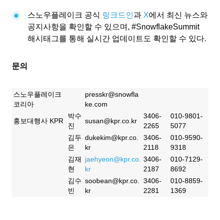
스노우플레이크 공식
링크드인
과
X
에서 최신 뉴스와
공지사항을 확인할 수 있으며, #SnowflakeSummit
해시태그를 통해 실시간 업데이트도 확인할 수 있다.
문의
스노우플레이크
presskr@snowfla
코리아
ke.com
박수
3406-
010-9801-
홍보대행사 KPR
susan@kpr.co.kr
진
2265
5077
김두
dukekim@kpr.co.
3406-
010-9590-
은
kr
2118
9318
김재
jaehyeon@kpr.co.
3406-
010-7129-
현
kr
2187
8692
김수
soobean@kpr.co.
3406-
010-8859-
빈
kr
2281
1369