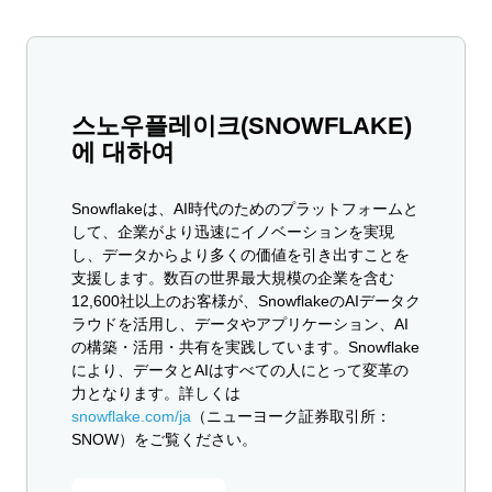
스노우플레이크(SNOWFLAKE)
에 대하여
Snowflakeは、AI時代のためのプラットフォームと
して、企業がより迅速にイノベーションを実現
し、データからより多くの価値を引き出すことを
支援します。数百の世界最大規模の企業を含む
12,600社以上のお客様が、SnowflakeのAIデータク
ラウドを活用し、データやアプリケーション、AI
の構築・活用・共有を実践しています。Snowflake
により、データとAIはすべての人にとって変革の
力となります。詳しくは
snowflake.com/ja
（ニューヨーク証券取引所：
SNOW）をご覧ください。