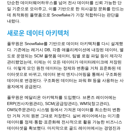
단순한 데이터웨어하우스를 넘어 전사 데이터를 신뢰 가능한 단
일 기준으로 모아주고, 이를 기반으로 한 의사결정 문화를 만드는
데 최적화된 플랫폼으로 Snowflake가 가장 적합하다는 판단을
내렸다.
새로운 데이터 아키텍처
풀무원은 Snowflake를 기반으로 데이터 아키텍처를 다시 설계했
다. 기존에는 레거시 DB, 각종 애플리케이션에 내장된 데이터, 별
도로 운영되는 SCM 플랫폼 데이터, 팀별 로컬 파일 등이 제각각
관리됐었는데, 이제는 이 모든 데이터가 데이터레이크에 저장된
다. 이렇게 모인 원천 데이터는 정제와 변환을 거쳐 표준화된 데
이터셋으로 바뀌고, 데이터 분석 엔지니어링을 통해서 구조화된
데이터로 변경된다. 구조화된 데이터는 파워 BI 등을 사용하는 사
용자에게 공급된다.
풀무원은 메달리온 아키텍처를 도입했다. 브론즈 레이어에는
ERP(전사자원관리), SCM(공급망관리), WMS(창고관리),
OMS(주문관리) 시스템 등에서 가져온 데이터를 최소한의 변환
만 거쳐 거의 원본 그대로 저장한다. 실버 레이어에서는 이기종
데이터를 정제·통합·표준화해 전사적으로 활용 가능한 비즈니스
데이터셋을 확보했다. 마지막으로 골드 레이어에서는 경영진과