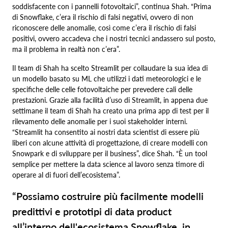
soddisfacente con i pannelli fotovoltaici”, continua Shah. “Prima
di Snowflake, c’era il rischio di falsi negativi, ovvero di non
riconoscere delle anomalie, così come c’era il rischio di falsi
positivi, ovvero accadeva che i nostri tecnici andassero sul posto,
ma il problema in realtà non c’era”.
Il team di Shah ha scelto Streamlit per collaudare la sua idea di
un modello basato su ML che utilizzi i dati meteorologici e le
specifiche delle celle fotovoltaiche per prevedere cali delle
prestazioni. Grazie alla facilità d’uso di Streamlit, in appena due
settimane il team di Shah ha creato una prima app di test per il
rilevamento delle anomalie per i suoi stakeholder interni.
“Streamlit ha consentito ai nostri data scientist di essere più
liberi con alcune attività di progettazione, di creare modelli con
Snowpark e di sviluppare per il business”, dice Shah. “È un tool
semplice per mettere la data science al lavoro senza timore di
operare al di fuori dell’ecosistema”.
“Possiamo costruire più facilmente modelli
predittivi e prototipi di data product
all’interno dell'ecosistema Snowflake, in