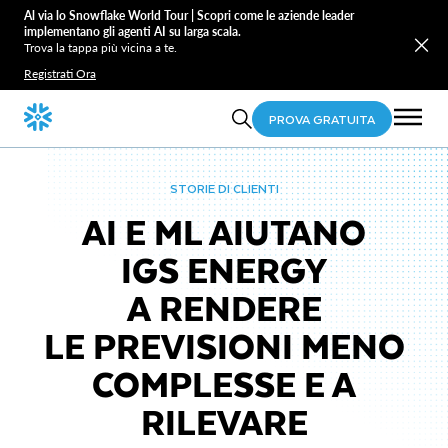
Al via lo Snowflake World Tour | Scopri come le aziende leader
implementano gli agenti AI su larga scala.
Trova la tappa più vicina a te.
Registrati Ora
PROVA GRATUITA
STORIE DI CLIENTI
AI E ML AIUTANO
IGS ENERGY
A RENDERE
LE PREVISIONI MENO
COMPLESSE E A
RILEVARE