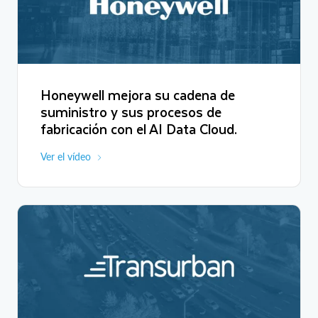
サービスとしてプロパイロットという名前で提供しているので
すけど、これは高速道路で手を離していいという機能が実装さ
れていてプロパイロットを搭載したクルマが世界中の道路を
走ってくれることによって、特性とか性能のバリデーションと
かに利活用できるので、そういったところにはSnowflakeプラス
ダッシュボードという形でビッグデータ解析で活用していま
Honeywell mejora su cadena de
す。
suministro y sus procesos de
最初のうちは自分のデータをSnowflakeに入れてどう分析してい
fabricación con el AI Data Cloud.
くかというところから始まったんですけど、次はその隣の部署
のデータ、隣のファンクションのデータとつなげて新しい分析
Ver el vídeo
をしたいというフェーズに入ってきて、部署間の連携も増えて
きました。もともと私のところではAIモデル、機械学習モデル
を作ってそれを何かアプリケーションにラッピングして、エン
ドユーザーに提供するという中では以前から'Streamlit'は活用し
ていて、それがそのフレークにビルドインされたというところ
でデータとAIとUIのアプリケーションが一体化したというとこ
ろは一つワクワクのポイントでもありますね。
Snowflakeのことを我々X360と呼んでいるのですね。色んな
360度で網羅的にクルマに関係する全てのデータをお客様に関
係するデータを全部360度集める。必要な課題を解くために