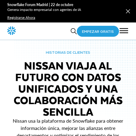
Snowflake Forum Madrid | 22 de octubre
Genera impacto empresarial con agentes de IA
Registrarse Ahora
EMPEZAR GRATIS
HISTORIAS DE CLIENTES
NISSAN VIAJA AL
FUTURO CON DATOS
UNIFICADOS Y UNA
COLABORACIÓN MÁS
SENCILLA
Nissan usa la plataforma de Snowflake para obtener
información única, mejorar las alianzas entre
departamentos y optimizar el rendimiento de los