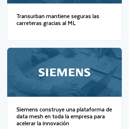
Snowflakeのデータを中心としたデータ駆動型のエコシステムを
作れるようになるといいなと思っています。
Transurban mantiene seguras las
carreteras gracias al ML
Yasunobu Matoba, Corporate Vice President CIO (04.2020-
06.2024), Nissan Motor Co, LTD: El sector de la automoción vive
una transformación de las que suceden una vez cada 100 años.
La funcionalidad de los automóviles depende cada vez más del
software que del hardware. El software y los coches son ahora
indisociables. Es una parte esencial de la conducción autónoma y
la electrificación de los vehículos. El proceso de añadir nuevos
servicios mediante el software, implementando de manera
correcta una nueva plataforma para este fin, fue el mayor reto al
que nos enfrentamos.
Akinori Baba, Digital Transformation Promotion Division,
Enterprise Data Service Department General Manager:
Snowflake es una plataforma muy útil para nosotros a la hora de
Siemens construye una plataforma de
aprovisionar instancias y controlar el acceso a los datos, ya que
data mesh en toda la empresa para
facilita mucho estas tareas. En el sector de la automoción, los
acelerar la innovación
datos conectados y el historial de conducción recibidos de cada
vehículo son de vital importancia, pues reflejan el