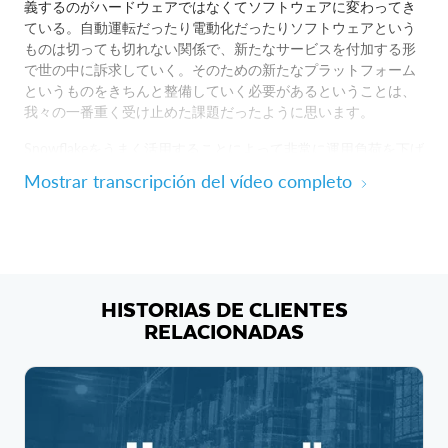
義するのがハードウェアではなくてソフトウェアに変わってき
ている。自動運転だったり電動化だったりソフトウェアという
ものは切っても切れない関係で、新たなサービスを付加する形
で世の中に訴求していく。そのための新たなプラットフォーム
というものをきちんと整備していく必要があるということは、
我々の一番重く受け止めた課題だったように思います。
Snowflakeをうまく活用することによって非常に運用負荷を下げ
るという意味では、インスタンスのプロビジョニングだとか、
Mostrar transcripción del vídeo completo
データのアクセス権管理とかというところが非常にやりやすい
ツールだというのは一つ感じます。我々自動車業界の中では一
つ一つの車両から上がってくるコネクテッドのデータであると
か、車両の走行履歴のデータだとかというのは車の挙動とかお
客様のドライビングビヘイビアとかに関わる非常に重要なデー
タなので、日産自動車グローバル全体で、かつ日産自動車の枠
HISTORIAS DE CLIENTES
を超えた産業全体でそういうデータを相互に活用し合って、
RELACIONADAS
もっともっとビジネスオポチュニティを広げていくというとこ
ろを目指していきたいなと考えています。
これまでとは全く違う量のデータが車から上がってくる中で、
特に我々は二つの観点でデータを分析しています。一つ目は
EV、電気自動車です。二つ目が自動運転、弊社では自動運転の