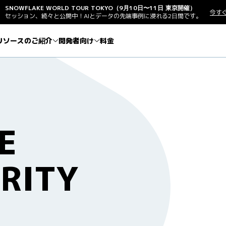
SNOWFLAKE WORLD TOUR TOKYO（9月10日〜11日 東京開催）
今す
セッション、続々と公開中！AIとデータの先端事例に浸れる2日間です。
リソースのご紹介
開発者向け
料金
E
RITY