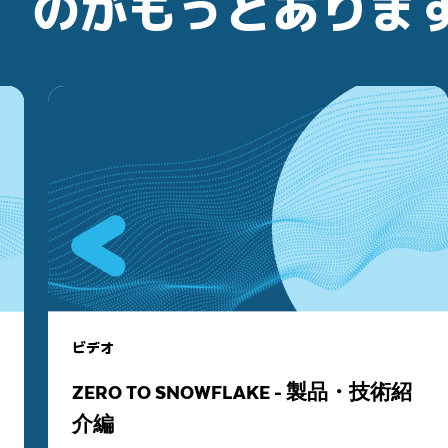
のがもっとありま
ビデオ
ZERO TO SNOWFLAKE - 製品・技術紹
介編