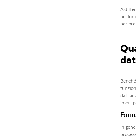
A diffe
nel lor
per pre
Qua
dat
Benché 
funzion
dati an
in cui 
Forma
In gene
process