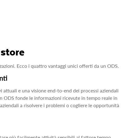
 store
zazioni. Ecco i quattro vantaggi unici offerti da un ODS.
nti
i attuali e una visione end‑to‑end dei processi aziendali
 un ODS fonde le informazioni ricevute in tempo reale in
i aziendali a risolvere i problemi o cogliere le opportunità
re più facilmente attività sensibili al fattore tempo,