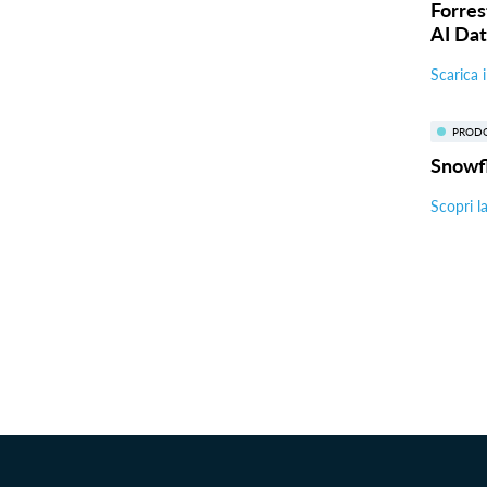
Forres
AI Dat
Scarica i
PROD
Snowfl
Scopri l