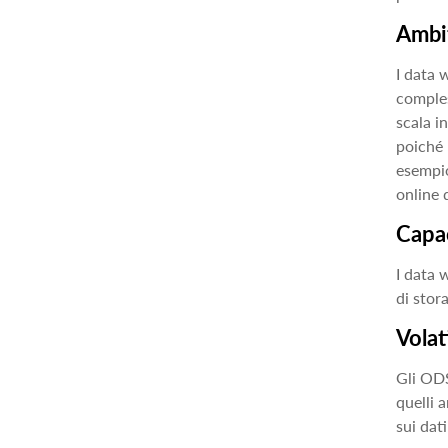
Ambit
I data 
comples
scala i
poiché 
esempio
online d
Capac
I data 
di stor
Volati
Gli ODS
quelli 
sui dat