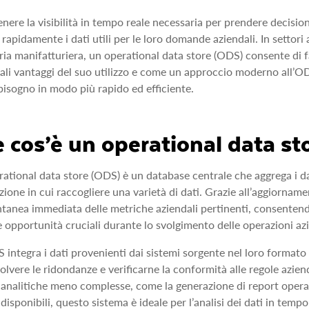
enere la visibilità in tempo reale necessaria per prendere decision
 rapidamente i dati utili per le loro domande aziendali. In settori a
tria manifatturiera, un operational data store (ODS) consente di 
ali vantaggi del suo utilizzo e come un approccio moderno all’ODS
isogno in modo più rapido ed efficiente.
 cos’è un operational data st
ational data store (ODS) è un database centrale che aggrega i da
zione in cui raccogliere una varietà di dati. Grazie all’aggiorna
ntanea immediata delle metriche aziendali pertinenti, consentendo
e opportunità cruciali durante lo svolgimento delle operazioni az
integra i dati provenienti dai sistemi sorgente nel loro formato or
isolvere le ridondanze e verificarne la conformità alle regole azie
à analitiche meno complesse, come la generazione di report operat
 disponibili, questo sistema è ideale per l’analisi dei dati in tempo