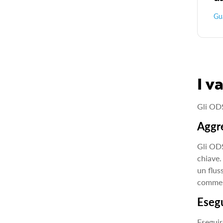
Gua
I v
Gli ODS
Aggre
Gli ODS
chiave.
un flus
commerc
Esegu
Eseguir