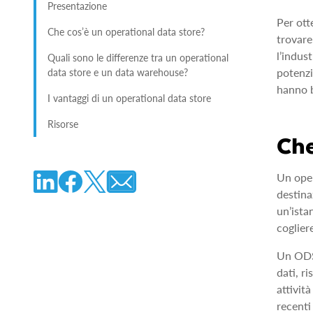
Presentazione
Per ott
Che cos’è un operational data store?
trovare
l’indus
Quali sono le differenze tra un operational
potenzi
data store e un data warehouse?
hanno b
I vantaggi di un operational data store
Risorse
Che
Un oper
destina
un’ista
coglier
Un ODS 
dati, r
attivit
recenti