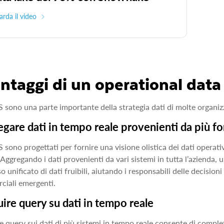
rda il video
antaggi di un operational data
 sono una parte importante della strategia dati di molte organiz
gare dati in tempo reale provenienti da più fo
 sono progettati per fornire una visione olistica dei dati operativ
 Aggregando i dati provenienti da vari sistemi in tutta l’azienda,
so unificato di dati fruibili, aiutando i responsabili delle decision
iali emergenti.
ire query su dati in tempo reale
e query sui dati di più sistemi in tempo reale consente di completa