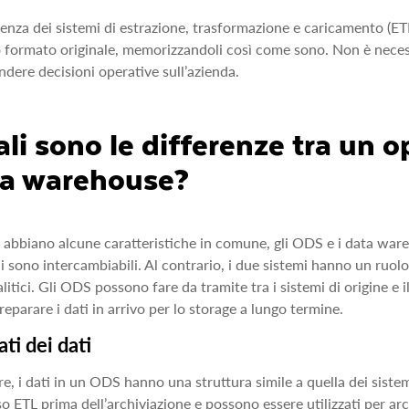
renza dei sistemi di estrazione, trasformazione e caricamento (ETL
o formato originale, memorizzandoli così come sono. Non è necessar
ndere decisioni operative sull’azienda.
li sono le differenze tra un o
a warehouse?
abbiano alcune caratteristiche in comune, gli ODS e i data wareh
i sono intercambiabili. Al contrario, i due sistemi hanno un ruol
alitici. Gli ODS possono fare da tramite tra i sistemi di origine 
preparare i dati in arrivo per lo storage a lungo termine.
ti dei dati
re, i dati in un ODS hanno una struttura simile a quella dei siste
o ETL prima dell’archiviazione e possono essere utilizzati per arch