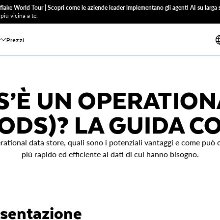
flake World Tour | Scopri come le aziende leader implementano gli agenti AI su larga s
più vicina a te.
r
Prezzi
S’È UN OPERATION
(ODS)? LA GUIDA C
tional data store, quali sono i potenziali vantaggi e come può o
più rapido ed efficiente ai dati di cui hanno bisogno.
sentazione