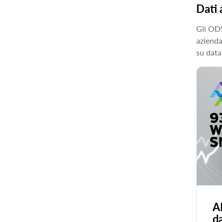
Dati 
Gli ODS
azienda
su data
A
d