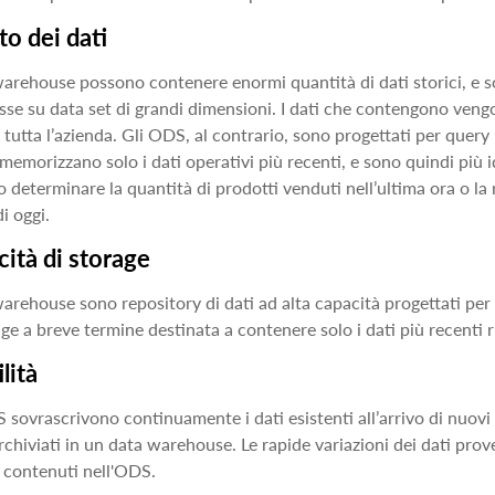
o dei dati
warehouse possono contenere enormi quantità di dati storici, e s
se su data set di grandi dimensioni. I dati che contengono vengon
n tutta l’azienda. Gli ODS, al contrario, sono progettati per query
memorizzano solo i dati operativi più recenti, e sono quindi più 
 determinare la quantità di prodotti venduti nell’ultima ora o la
i oggi.
ità di storage
warehouse sono repository di dati ad alta capacità progettati per
age a breve termine destinata a contenere solo i dati più recenti r
lità
 sovrascrivono continuamente i dati esistenti all’arrivo di nuovi d
archiviati in un data warehouse. Le rapide variazioni dei dati pro
i contenuti nell'ODS.