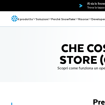
Al via lo Snow
Trova la tappa 
Il prodotto
Soluzioni
Perché Snowflake
Risorse
Develope
CHE CO
STORE 
Scopri come funziona un opera
Pre