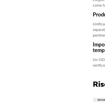
come fo
Produ
Unifica
separat
pertine
Impos
temp
Un ODS 
verific
Ris
REPOR