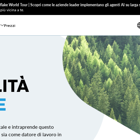
flake World Tour | Scopri come le aziende leader implementano gli agenti AI su larga s
più vicina a te.
r
Prezzi
ITÀ
E
tale e intraprende questo
sia come datore di lavoro in