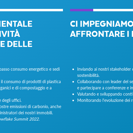
IENTALE
CI IMPEGNIAM
IVITÀ
AFFRONTARE I 
E DELLE
a basso consumo energetico e sedi
Inviando ai nostri stakeholder 
sostenibilità.
 il consumo di prodotti di plastica
Collaborando con leader del set
ganici e di compostaggio e a
e partecipare a conferenze e iniz
Valutando e sviluppando contin
degli uffici.
Monitorando l'evoluzione dei req
nostre emissioni di carbonio, anche
nistratori dei nostri immobili.
wflake Summit 2022.