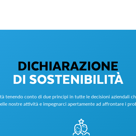
DICHIARAZIONE
DI SOSTENIBILITÀ
tà tenendo conto di due principi in tutte le decisioni aziendali c
lle nostre attività e impegnarci apertamente ad affrontare i prob