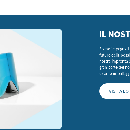
IL NOS
Siamo impegnati a
future della poss
nostra impronta am
gran parte del nos
usiamo imballaggi 
VISITA L