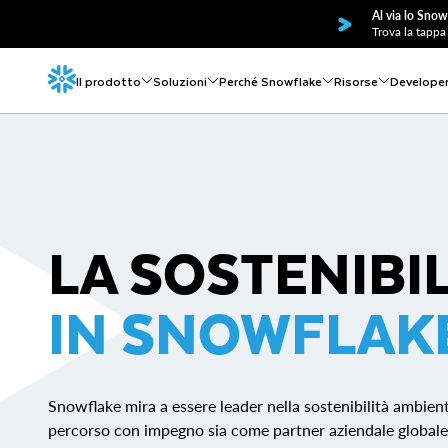
Al via lo Snow
Trova la tappa 
Il prodotto
Soluzioni
Perché Snowflake
Risorse
Develope
LA SOSTENIBIL
IN SNOWFLAK
Snowflake mira a essere leader nella sostenibilità ambien
percorso con impegno sia come partner aziendale globale 