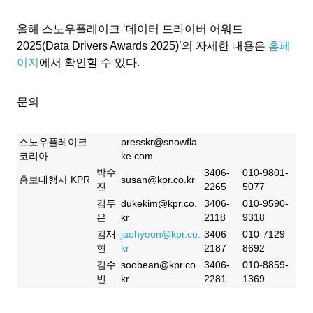
올해 스노우플레이크 ‘데이터 드라이버 어워드
2025(Data Drivers Awards 2025)’의 자세한 내용은
홈페
이지
에서 확인할 수 있다.
문의
스노우플레이크
presskr@snowfla
코리아
ke.com
박수
3406-
010-9801-
홍보대행사 KPR
susan@kpr.co.kr
진
2265
5077
김두
dukekim@kpr.co.
3406-
010-9590-
은
kr
2118
9318
김재
jaehyeon@kpr.co.
3406-
010-7129-
현
kr
2187
8692
김수
soobean@kpr.co.
3406-
010-8859-
빈
kr
2281
1369