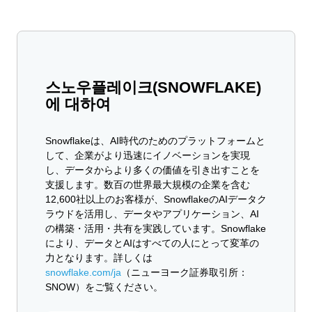
스노우플레이크(SNOWFLAKE)
에 대하여
Snowflakeは、AI時代のためのプラットフォームと
して、企業がより迅速にイノベーションを実現
し、データからより多くの価値を引き出すことを
支援します。数百の世界最大規模の企業を含む
12,600社以上のお客様が、SnowflakeのAIデータク
ラウドを活用し、データやアプリケーション、AI
の構築・活用・共有を実践しています。Snowflake
により、データとAIはすべての人にとって変革の
力となります。詳しくは
snowflake.com/ja
（ニューヨーク証券取引所：
SNOW）をご覧ください。