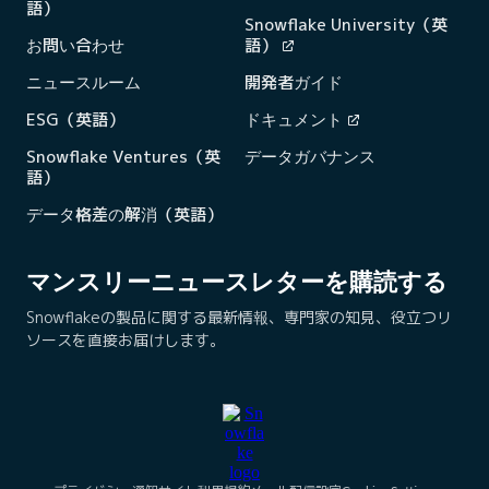
語）
Snowflake University（英
お問い合わせ
語）
ニュースルーム
開発者ガイド
ESG（英語）
ドキュメント
Snowflake Ventures（英
データガバナンス
語）
データ格差の解消（英語）
マンスリーニュースレターを購読する
Snowflakeの製品に関する最新情報、専門家の知見、役立つリ
ソースを直接お届けします。