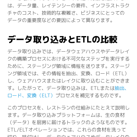
は、データ量、レイテンシーの要件、インフラストラク
チャのコスト、技術的な複雑さ、ビジネスにとっての
データの重要度などの要因によって異なります。
データ取り込みとETLの比較
データ取り込みでは、データウェアハウスやデータレイ
クの構築プロセスにおける不可欠なステップを実行する
ために、ステージング領域に情報を送ります。ステージ
ング領域では、その情報を抽出、変換、ロード（ETL）
し、ウェアハウスまたはレイクに取り込むことができま
す。したがって、データ取り込みは、ETLまたは
抽出、
ロード、変換（ELT）
プロセスを補完するものです。
このプロセスを、レストランの仕組みにたとえて説明し
ます。データ取り込みプラットフォームは、生の食材
（データ）を厨房に届けるトラックのようなものです。
ETL/ELTオペレーションでは、これらの食材を洗って