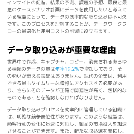
インサイトの促進、結果の予測、課題の予想、最良と最
悪のケースシナリオ計画にデータを使用したいと考えて
いる組織にとって、データの効率的な取り込みは不可欠
です。このプロセスを理解することが、データワークフ
ローの最適化と運用コストの削減に役立ちます。
データ取り込みが重要な理由
世界中で作成、キャプチャ、コピー、消費されるあらゆ
る種類のデータの量は
年率19.2%
で増加しており、そ
の勢いが衰える気配はありません。現代の企業は、利用
できる最もタイムリーな情報にアクセスする必要があ
り、さらにそのデータが正確で関連性が高く、包括的な
ものであることを確認しなければなりません。
データ取り込みプロセスを効率的に管理している組織に
は、明確な競争優位性があります。このような組織は、
顧客行動の変化に迅速に対応し、製品の市場投入を加速
させることができます。また、新たな収益源を開拓し、