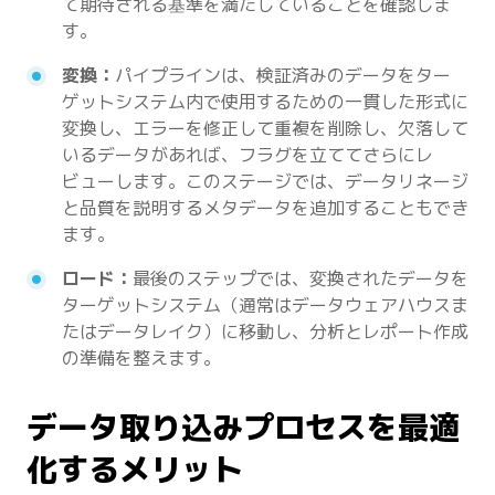
て期待される基準を満たしていることを確認しま
す。
変換：
パイプラインは、検証済みのデータをター
ゲットシステム内で使用するための一貫した形式に
変換し、エラーを修正して重複を削除し、欠落して
いるデータがあれば、フラグを立ててさらにレ
ビューします。このステージでは、データリネージ
と品質を説明するメタデータを追加することもでき
ます。
ロード：
最後のステップでは、変換されたデータを
ターゲットシステム（通常はデータウェアハウスま
たはデータレイク）に移動し、分析とレポート作成
の準備を整えます。
データ取り込みプロセスを最適
化するメリット