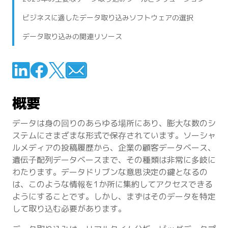
ビジネスに適したデータ取り込みソフトウェアの選択
データ取り込みの関連リソース
概要
データは身の回りのあらゆる場所にあり、膨大な数のシ
ステムにさまざまな形式で保存されています。ソーシャ
ルメディアの投稿履歴から、企業の顧客データベース、
遺伝子配列データベースまで、その種類は非常に多岐に
わたります。データドリブンな意思決定の鍵となるの
は、このような情報を1か所に集約してアクセスできる
ようにすることです。しかし、まずはそのデータを特定
して取り込む必要があります。