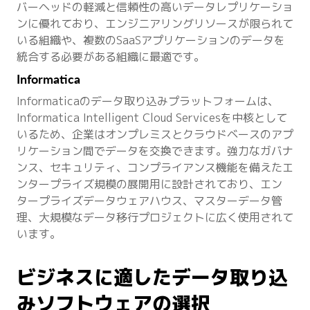
バーヘッドの軽減と信頼性の高いデータレプリケーショ
ンに優れており、エンジニアリングリソースが限られて
いる組織や、複数のSaaSアプリケーションのデータを
統合する必要がある組織に最適です。
Informatica
Informaticaのデータ取り込みプラットフォームは、
Informatica Intelligent Cloud Servicesを中核として
いるため、企業はオンプレミスとクラウドベースのアプ
リケーション間でデータを交換できます。強力なガバナ
ンス、セキュリティ、コンプライアンス機能を備えたエ
ンタープライズ規模の展開用に設計されており、エン
タープライズデータウェアハウス、マスターデータ管
理、大規模なデータ移行プロジェクトに広く使用されて
います。
ビジネスに適したデータ取り込
みソフトウェアの選択