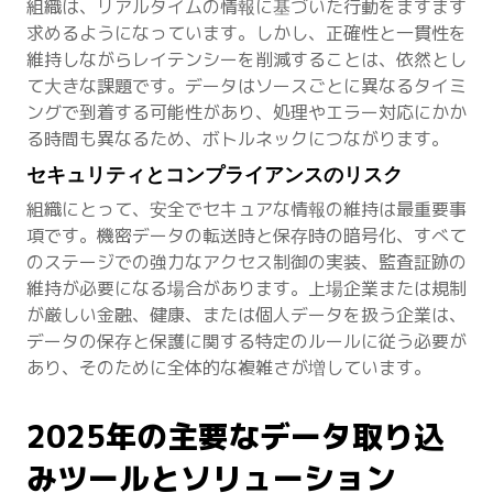
組織は、リアルタイムの情報に基づいた行動をますます
求めるようになっています。しかし、正確性と一貫性を
維持しながらレイテンシーを削減することは、依然とし
て大きな課題です。データはソースごとに異なるタイミ
ングで到着する可能性があり、処理やエラー対応にかか
る時間も異なるため、ボトルネックにつながります。
セキュリティとコンプライアンスのリスク
組織にとって、安全でセキュアな情報の維持は最重要事
項です。機密データの転送時と保存時の暗号化、すべて
のステージでの強力なアクセス制御の実装、監査証跡の
維持が必要になる場合があります。上場企業または規制
が厳しい金融、健康、または個人データを扱う企業は、
データの保存と保護に関する特定のルールに従う必要が
あり、そのために全体的な複雑さが増しています。
2025年の主要なデータ取り込
みツールとソリューション