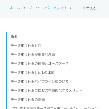
ホーム
データエンジニアリング
データ取り込み
概要
データ取り込みとは
データ取り込みが重要な理由
データ取り込みの種類とユースケース
データ取り込みとETLの比較
データ取り込みパイプラインについて
データ取り込みプロセスを最適化するメリット
データ取り込みの課題
2025年の主要なデータ取り込みツールとソリューション