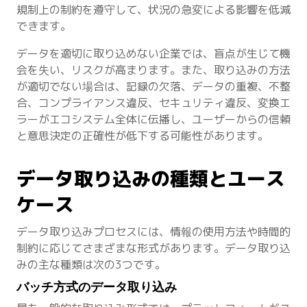
規制上の制約を遵守して、状況の急変による影響を低減
できます。
データを適切に取り込めない企業では、盲点が生じて機
会を失い、リスクが高まります。また、取り込みの方法
が適切でない場合は、記録の欠落、データの重複、不整
合、コンプライアンス違反、セキュリティ違反、変換エ
ラーがエコシステム全体に伝播し、ユーザーからの信頼
と意思決定の正確性が低下する可能性があります。
データ取り込みの種類とユース
ケース
データ取り込みプロセスには、情報の使用方法や時間的
制約に応じてさまざまな形式があります。データ取り込
みの主な種類は次の3つです。
バッチ方式のデータ取り込み