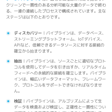
クリーンで一貫性のある分析可能な大量のデータで終わ
る、一連の連続したプロセスで構成されています。主な
ステージは以下のとおりです。
ディスカバリー：
パイプラインは、データベース、
ストリーミングプラットフォーム、IoTデバイス、
APIなど、信頼できるデータソースに対する接続の
確立から始まります。
抽出：
パイプラインは、ソースごとに適切なプロト
コルを使用してデータを引き出すか、リアルタイム
フィードへの永続的な接続を確立します。パイプラ
インは、幅広いデータフォーマット、フレームワー
ク、プロトコルをサポートできなければなりませ
ん。
検証：
パイプラインは、アルゴリズムによって生
データを検査および検証し、正確性と一貫性につい