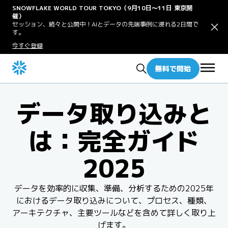
SNOWFLAKE WORLD TOUR TOKYO（9月10日〜11日 東京開
催）
セッション、続々と公開中！AIとデータの先端事例に浸れる2日間で
す。
今すぐ登録
無料で開始
データ取り込みと
は：完全ガイド
2025
データを効率的に収集、準備、分析するための2025年
におけるデータ取り込みについて、プロセス、種類、
アーキテクチャ、主要ツールなどを含めて詳しく取り上
げます。