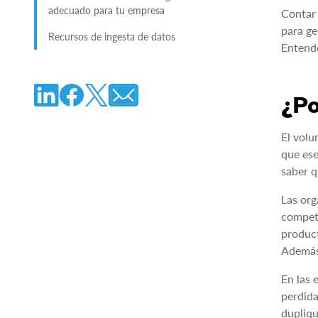
adecuado para tu empresa
Contar 
para ge
Recursos de ingesta de datos
Entende
¿Po
El volu
que ese
saber q
Las org
competi
product
Además,
En las 
perdida
dupliqu