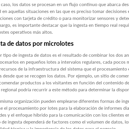
 caso, los datos se procesan en un flujo continuo que abarca des
l en aquellas situaciones en las que es preciso tomar decisiones 
ciones con tarjeta de crédito o para monitorizar sensores y dete
argo, es importante destacar que la ingesta en tiempo real requi
ostes operativos más altos.
ta de datos por microlotes
er tipo de ingesta de datos es el resultado de combinar los dos a
ocesarlos en pequeños lotes a intervalos regulares, cada pocos
ecursos de la infraestructura del sistema que el procesamiento 
 desde que se recogen los datos. Por ejemplo, un sitio de comer
comendar productos a los visitantes en función del contenido d
regional podría recurrir a este método para determinar la dispon
misma organización pueden emplearse diferentes formas de inge
se el procesamiento por lotes para la elaboración de informes di
des y el enfoque híbrido para la comunicación con los clientes en
de ingesta dependerá de factores como el volumen de datos, los r
idad técnica y la importancia de los datos para el negocio.