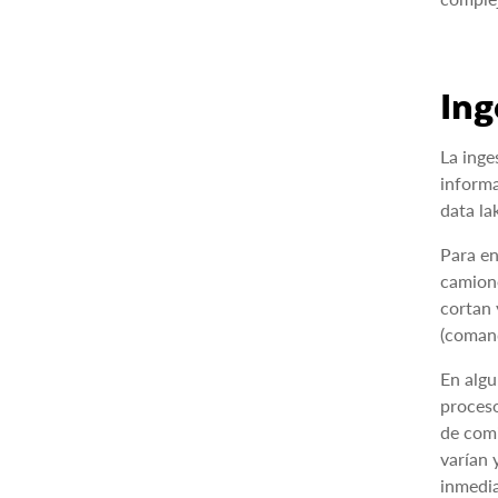
Ing
La inge
informa
data la
Para en
camione
cortan 
(comand
En algu
proceso
de comi
varían 
inmedia