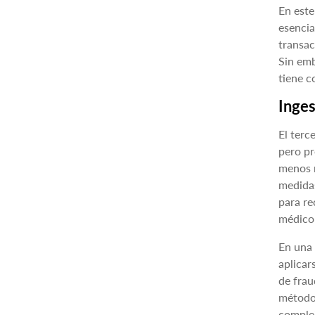
En este
esencia
transac
Sin emb
tiene c
Inges
El terc
pero pr
menos r
medidas
para re
médico 
En una 
aplicar
de frau
método 
complej