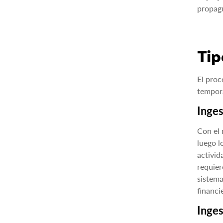
propagu
Tip
El proc
tempora
Inges
Con el 
luego l
activid
requier
sistema
financi
Inges