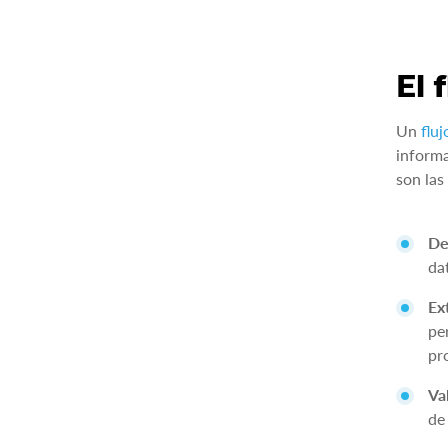
El 
Un
flu
informa
son las
De
da
Ex
pe
pr
Va
de