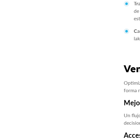
Tr
de
es
Ca
la
Ven
Optimiz
forma r
Mejor
Un fluj
decisio
Acces