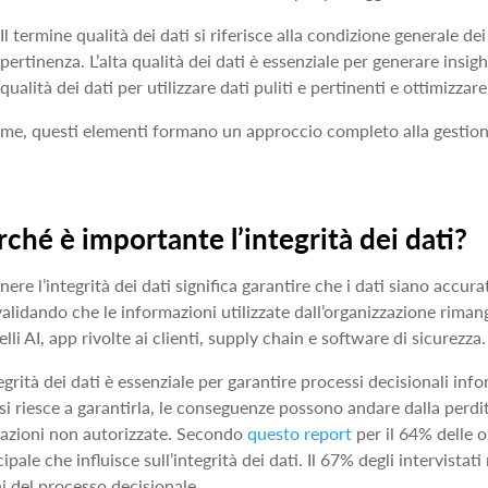
Il termine qualità dei dati si riferisce alla condizione generale de
pertinenza. L’alta qualità dei dati è essenziale per generare insigh
qualità dei dati per utilizzare dati puliti e pertinenti e ottimizzare
eme, questi elementi formano un approccio completo alla gestione
rché è importante l’integrità dei dati?
ere l’integrità dei dati significa garantire che i dati siano accurati,
alidando che le informazioni utilizzate dall’organizzazione rimanga
lli AI, app rivolte ai clienti, supply chain e software di sicurezza
tegrità dei dati è essenziale per garantire processi decisionali infor
si riesce a garantirla, le conseguenze possono andare dalla perd
razioni non autorizzate. Secondo
questo report
per il 64% delle o
cipale che influisce sull’integrità dei dati. Il 67% degli intervista
ini del processo decisionale.