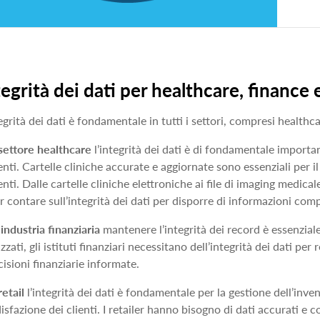
tegrità dei dati per healthcare, finance e
tegrità dei dati è fondamentale in tutti i settori, compresi healthca
settore healthcare
l’integrità dei dati è di fondamentale importan
enti. Cartelle cliniche accurate e aggiornate sono essenziali per 
enti. Dalle cartelle cliniche elettroniche ai file di imaging medica
r contare sull’integrità dei dati per disporre di informazioni comp
’industria finanziaria
mantenere l’integrità dei record è essenziale
izzati, gli istituti finanziari necessitano dell’integrità dei dati pe
cisioni finanziarie informate.
retail
l’integrità dei dati è fondamentale per la gestione dell’inven
isfazione dei clienti. I retailer hanno bisogno di dati accurati e co