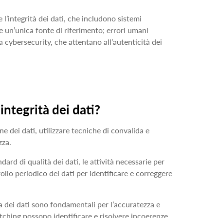
 l’integrità dei dati, che includono sistemi
e un’unica fonte di riferimento; errori umani
 cybersecurity, che attentano all’autenticità dei
integrità dei dati?
ne dei dati, utilizzare tecniche di convalida e
zza.
ard di qualità dei dati, le attività necessarie per
rollo periodico dei dati per identificare e correggere
ica dei dati sono fondamentali per l’accuratezza e
 matching possono identificare e risolvere incoerenze