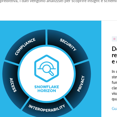
predittiva, i dati vengono analizzati per scoprire insight e schemi 
D
re
e
In 
ste
fun
cla
vis
qua
Gu