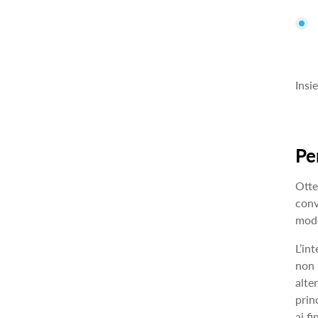
Insi
Pe
Otten
conv
mode
L’in
non 
alte
prin
ai f