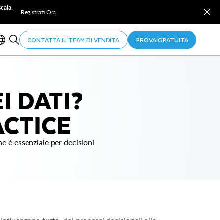
cala.
Registrati Ora
CONTATTA IL TEAM DI VENDITA
PROVA GRATUITA
I DATI?
ACTICE
che è essenziale per decisioni
influenzano tutto, dai processi decisionali alla