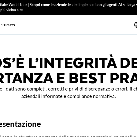
flake World Tour | Scopri come le aziende leader implementano gli agenti AI su larga s
più vicina a te.
r
Prezzi
S’È L’INTEGRITÀ DE
TANZA E BEST PR
he i dati sono completi, corretti e privi di discrepanze o errori, il 
aziendali informate e compliance normativa.
esentazione
ti sono la struttura portante delle moderne operazioni aziendali e 