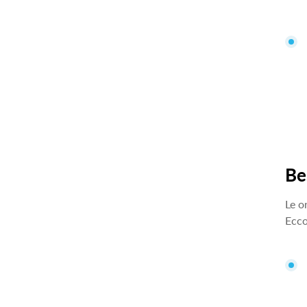
Be
Le o
Ecco