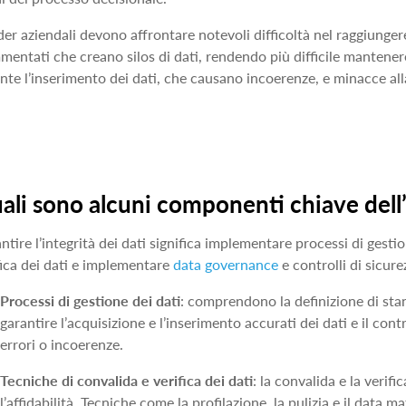
ader aziendali devono affrontare notevoli difficoltà nel raggiungere
mentati che creano silos di dati, rendendo più difficile mantener
nte l’inserimento dei dati, che causano incoerenze, e minacce alla
ali sono alcuni componenti chiave dell’
ntire l’integrità dei dati significa implementare processi di gestio
fica dei dati e implementare
data governance
e controlli di sicure
Processi di gestione dei dati
: comprendono la definizione di stand
garantire l’acquisizione e l’inserimento accurati dei dati e il cont
errori o incoerenze.
Tecniche di convalida e verifica dei dati
: la convalida e la verif
l’affidabilità. Tecniche come la profilazione, la pulizia e il data