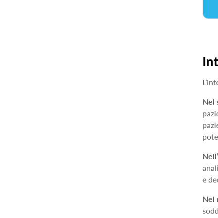
In
L’in
Nel 
pazi
pazi
pote
Nell
anal
e de
Nel 
sodd