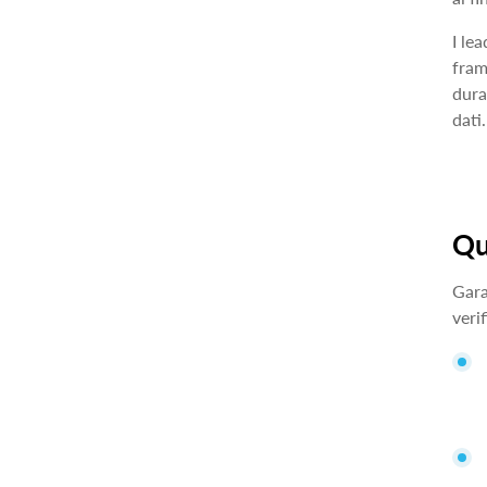
I le
fram
dura
dati.
Qu
Gara
veri