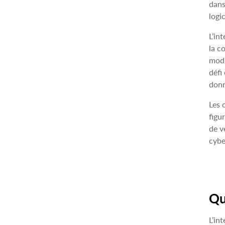
dans
logi
L’in
la c
modi
défi
donn
Les 
figu
de v
cybe
Qu
L’in