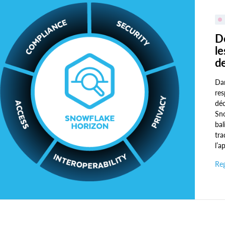
D
le
d
Dan
res
déc
Sno
bal
tra
l’a
Reg