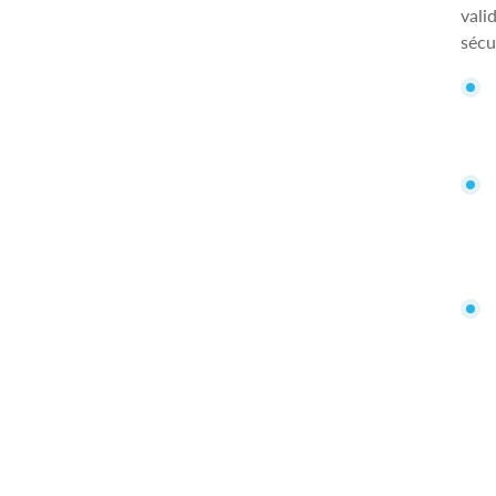
vali
sécu