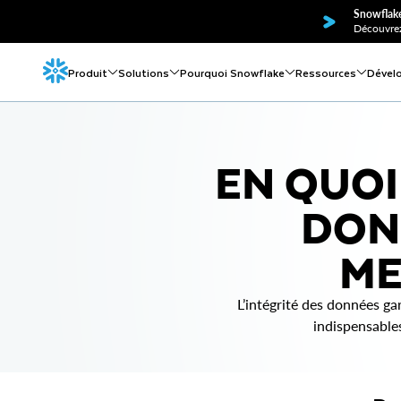
Snowflake
Découvrez
Produit
Solutions
Pourquoi Snowflake
Ressources
Dével
EN QUOI
DON
ME
L’intégrité des données ga
indispensables