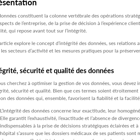
ésentation
données constituent la colonne vertébrale des opérations stratég
aspects de l’entreprise, de la prise de décision à l’expérience cli
lité, qui repose avant tout sur l’intégrité.
article explore le concept d’intégrité des données, ses relations 
 les secteurs d’activité et les mesures pratiques pour la préserver
égrité, sécurité et qualité des données
ous cherchez à optimiser la gestion de vos données, vous devez 
grité, sécurité et qualité. Bien que ces termes soient étroitement l
ion des données qui, ensemble, favorisent la fiabilité et la facilit
L’intégrité des données concerne leur exactitude, leur homogénéité
Elle garantit l’exhaustivité, l’exactitude et l’absence de diverge
indispensables à la prise de décisions stratégiques éclairées et 
hôpital s’assure que les dossiers médicaux de ses patients sont m